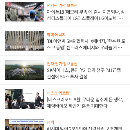
전자·전기·정보통신
아이폰18 '메모리 부족'에 출시 지연되나, 삼
성디스플레이 LG디스플레이 LG이노텍 '탈
애플' 수익 다각화 속도
화학·에너지
'DL이앤씨 SMR 협력사' X에너지, '한수원 포
스코 동맹' 센트러스에너지와 우라늄 계약
체결
전자·전기·정보통신
SK하이닉스, 용인 'Y2' 팹과 청주 'M17' 팹
건설에 54조 투자 결정
데스크 리포트
[데스크리포트 8월] 무더운 입추에 든 생각,
제약바이오 하반기 훈풍 기대한다
정치
AI시대 맞아 25년 만에 전력산업 구조개편