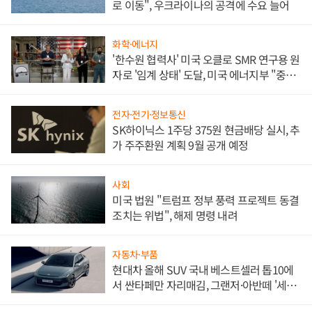
로 이동", 우크라이나의 공격에 수요 늘어
화학·에너지
'한수원 협력사' 미국 오클로 SMR 연구용 원
자로 '임계 상태' 도달, 미국 에너지부 "중요
한 이정표"
전자·전기·정보통신
SK하이닉스 1주당 375원 현금배당 실시, 추
가 주주환원 계획 9월 공개 예정
사회
미국 법원 "트럼프 정부 풍력 프로젝트 동결
조치는 위법", 해제 명령 내려
자동차·부품
현대차 올해 SUV 국내 베스트셀러 톱10에
서 싼타페만 자리매김, 그랜저·아반떼 '세단
쌍끌이'로 내수 방어