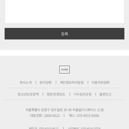
PC버전
회사소개
윤리강령
개인정보처리방침
이용자위원회
청소년보호정책
정정·반론보도
기사심의규정
불편신고
서울특별시 성동구 성수일로 39-34 서울숲더스페이스 12층
대표전화 : 1800-6522
팩스 : 070-4015-8658
편집국 : 070-4010-8512
사업본부 : 070-4010-7078