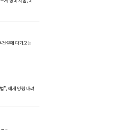
도체 장비 시험, 미
대우건설에 다가오는
법", 해제 명령 내려