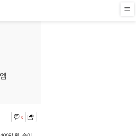
비엠
0
400만 원, 순이