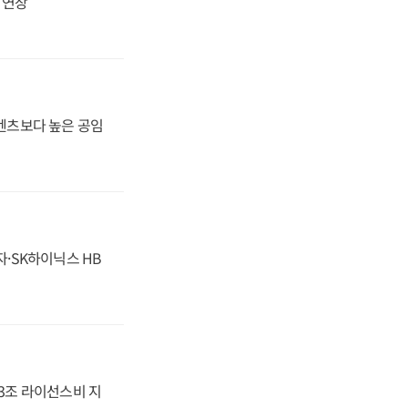
지 연장
·벤츠보다 높은 공임
자·SK하이닉스 HB
.3조 라이선스비 지