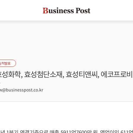
실적발표
 효성화학, 효성첨단소재, 효성티앤씨, 에코프로
7
@businesspost.co.kr
년 1분기 연결기준으로 매출 5911억7600만 원, 영업이익 611억