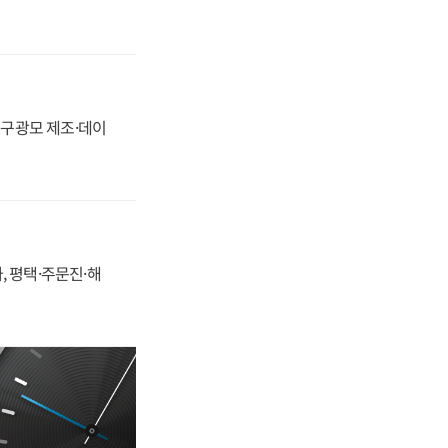
화, 구광모 제조·데이
, 평택·주문진·해