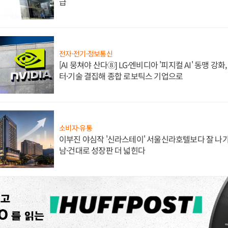
급
전자·전기·정보통신
[AI 뭉쳐야 산다⑧] LG·엔비디아 '피지컬 AI' 동맹 강
터·기술 결집해 종합 로보틱스 기업으로
소비자·유통
이부진 야심작 '신라스테이' 서울신라호텔보다 잘 나가
남·건대로 성장판 더 넓힌다