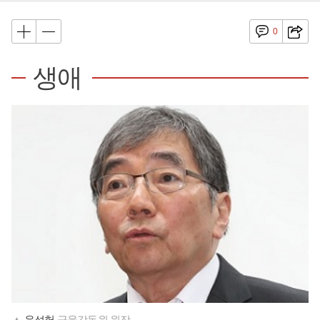
0
생애
▲
윤석헌
금융감독원 원장.