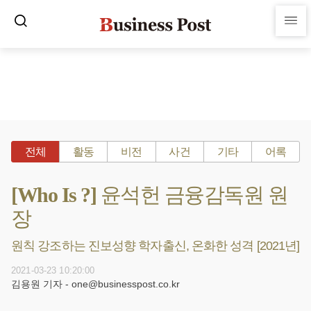
전체
활동
비전
사건
기타
어록
[Who Is ?] 윤석헌 금융감독원 원
장
원칙 강조하는 진보성향 학자출신, 온화한 성격 [2021년]
2021-03-23 10:20:00
김용원 기자 - one@businesspost.co.kr