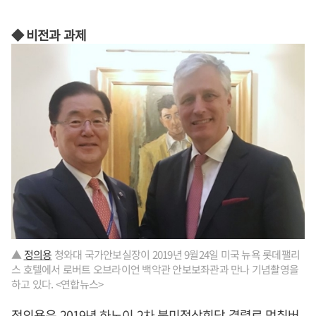
◆ 비전과 과제
▲
정의용
청와대 국가안보실장이 2019년 9월24일 미국 뉴욕 롯데팰리
스 호텔에서 로버트 오브라이언 백악관 안보보좌관과 만나 기념촬영을
하고 있다. <연합뉴스>
정의용
은 2019년 하노이 2차 북미정상회담 결렬로 멈춰버