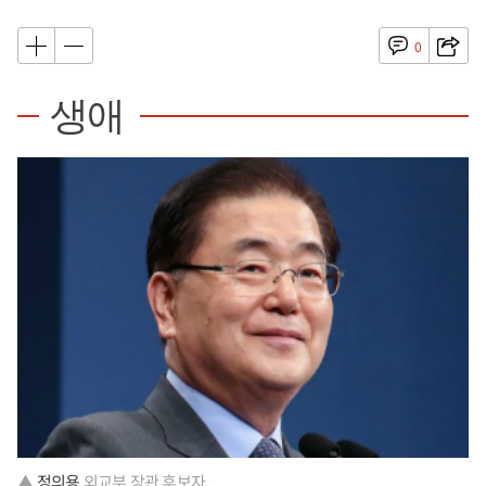
0
생애
▲
정의용
외교부 장관 후보자.