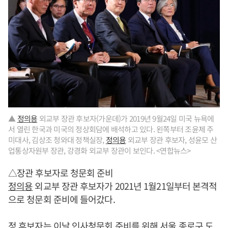
▲
정의용
외교부 장관 후보자(가운데)가 2019년 9월24일 미국 뉴욕에
서 열린 한국과 미국의 정상회담에 배석하고 있다. 왼쪽부터 조윤제 주
미대사, 김상조 청와대 정책실장,
정의용
외교부 장관 후보자, 성윤모 산
업통상자원부 장관, 강경화 외교부 장관이 보인다. <연합뉴스>
△장관 후보자로 청문회 준비
정의용
외교부 장관 후보자가 2021년 1월21일부터 본격적
으로 청문회 준비에 들어갔다.
정 후보자는 이날 인사청문회 준비를 위해 서울 종로구 도