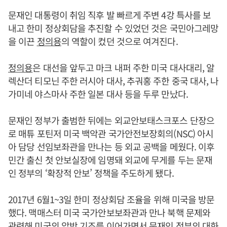
문재인 대통령이 취임 직후 발 빠르게 주변 4강 특사를 보
내고 한미 정상회담을 추진할 수 있었던 것은 국민아그레망
을 이끈
정의용
의 역할이 컸던 것으로 여겨진다.
정의용
은 대선을 앞두고 마크 내퍼 주한 미국 대사대리, 알
렉산더 티모닌 주한 러시아 대사, 추궈홍 주한 중국 대사, 나
가미네 야스마사 주한 일본 대사 등을 두루 만났다.
문재인 정부가 출범한 뒤에는 외교안보태스크포스 단장으
로 매튜 포틴저 미국 백악관 국가안전보장회의(NSC) 아시
아 담당 선임보좌관을 만나는 등 외교 공백을 메웠다. 이후
민간 출신 첫 안보실장에 임명돼 외교에 무게를 두는 문재
인 정부의 ‘확장적 안보’ 정책을 주도하게 됐다.
2017년 6월1~3일 한미 정상회담 조율을 위해 미국을 방문
했다. 맥매스터 미국 국가안보보좌관과 만나 북핵 문제와
관련해 미국의 압박 기조를 이어가면서 문재인 정부의 대화