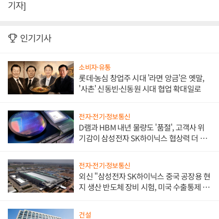
기자]
인기기사
소비자·유통
롯데·농심 창업주 시대 '라면 앙금'은 옛말,
'사촌' 신동빈·신동원 시대 협업 확대일로
전자·전기·정보통신
D램과 HBM 내년 물량도 '품절', 고객사 위
기감이 삼성전자 SK하이닉스 협상력 더 키
워
전자·전기·정보통신
외신 "삼성전자 SK하이닉스 중국 공장용 현
지 생산 반도체 장비 시험, 미국 수출통제 대
비"
건설