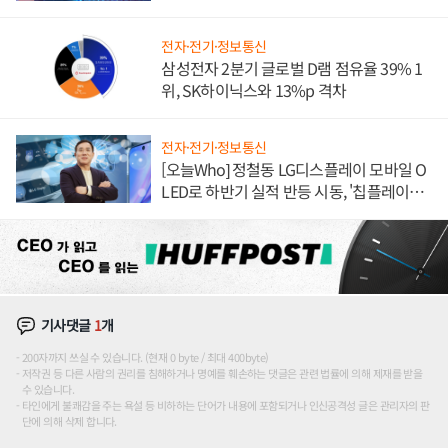
도권 갈린다
전자·전기·정보통신
삼성전자 2분기 글로벌 D램 점유율 39% 1
위, SK하이닉스와 13%p 격차
전자·전기·정보통신
[오늘Who] 정철동 LG디스플레이 모바일 O
LED로 하반기 실적 반등 시동, '칩플레이
션'에 가격 인하 압박은 부담
기사댓글
1
개
200자까지 쓰실 수 있습니다. (현재 0 byte / 최대 400byte)
저작권 등 다른 사람의 권리를 침해하거나 명예를 훼손하는 댓글은 관련 법률에 의해 제재를 받을
수 있습니다.
타인에게 불쾌감을 주는 욕설 등 비하하는 단어가 내용에 포함되거나 인신공격성 글은 관리자의 판
단에 의해 삭제 합니다.