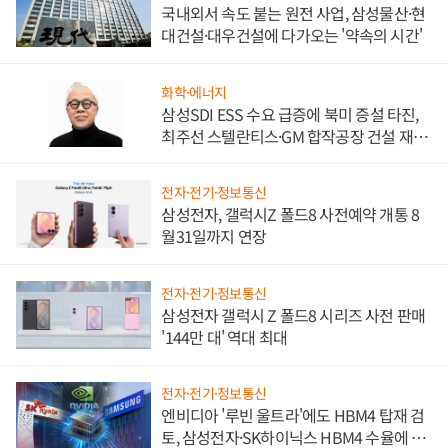
국내외서 속도 붙는 원전 사업, 삼성물산·현
대건설·대우건설에 다가오는 '약속의 시간'
화학·에너지
삼성SDI ESS 수요 급증에 북미 증설 타진,
최주선 스텔란티스·GM 합작공장 건설 재추
진하나
전자·전기·정보통신
삼성전자, 갤럭시Z 폴드8 사전예약 개통 8
월31일까지 연장
전자·전기·정보통신
삼성전자 갤럭시 Z 폴드8 시리즈 사전 판매
'144만 대' 역대 최대
전자·전기·정보통신
엔비디아 '루빈 울트라'에도 HBM4 탑재 검
토, 삼성전자·SK하이닉스 HBM4 수율에 주