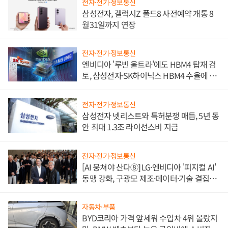
전자·전기·정보통신
삼성전자, 갤럭시Z 폴드8 사전예약 개통 8
월31일까지 연장
전자·전기·정보통신
엔비디아 '루빈 울트라'에도 HBM4 탑재 검
토, 삼성전자·SK하이닉스 HBM4 수율에 주
도권 갈린다
전자·전기·정보통신
삼성전자 넷리스트와 특허분쟁 매듭, 5년 동
안 최대 1.3조 라이선스비 지급
전자·전기·정보통신
[AI 뭉쳐야 산다⑧] LG·엔비디아 '피지컬 AI'
동맹 강화, 구광모 제조·데이터·기술 결집
해 종합 로보틱스 기업으로
자동차·부품
BYD코리아 가격 앞세워 수입차 4위 올랐지