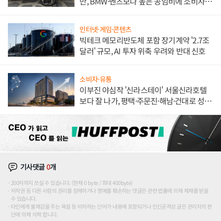
만, BMW·벤츠보다 높은 공임비에 소비자
불만 폭발
인터넷·게임·콘텐츠
빅테크 메모리반도체 포함 장기계약 '2.7조
달러' 규모, AI 투자 위축 우려와 반대 신호
소비자·유통
이부진 야심작 '신라스테이' 서울신라호텔
보다 잘 나가, 평택·주문진·해남·건대로 성
장판 더 넓힌다
기사댓글
0
개
200자까지 쓰실 수 있습니다. (현재 0 byte / 최대 400byte)
저작권 등 다른 사람의 권리를 침해하거나 명예를 훼손하는 댓글은 관련 법률에 의해 제재를 받을
수 있습니다.
타인에게 불쾌감을 주는 욕설 등 비하하는 단어가 내용에 포함되거나 인신공격성 글은 관리자의 판
단에 의해 삭제 합니다.