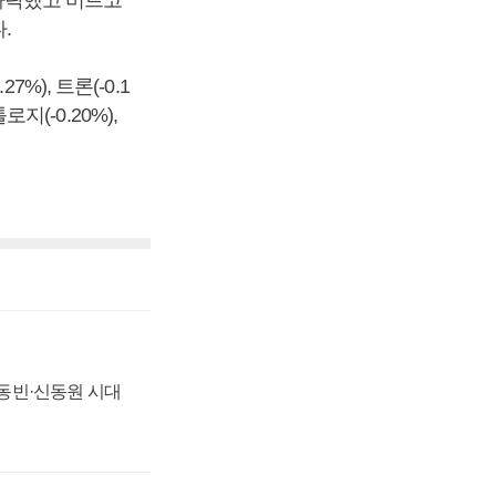
% 하락했고 비트코
.
7%), 트론(-0.1
톨로지(-0.20%),
 신동빈·신동원 시대