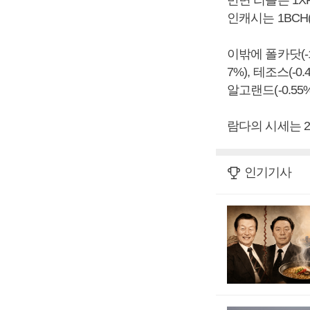
반면 리플은 1X
인캐시는 1BCH
이밖에 폴카닷(-11
7%), 테조스(-0.
알고랜드(-0.55
람다의 시세는 2
인기기사