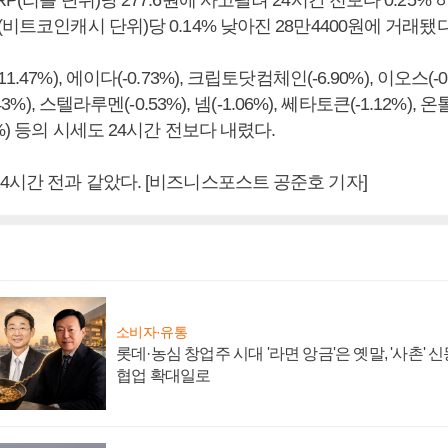
RP(리플 단위)당 277.6원에 사고팔려 24시간 전보다 0.25
(비트코인캐시 단위)당 0.14% 낮아진 28만4400원에 거래됐다
.47%), 에이다(-0.73%), 크립토닷컴체인(-6.90%), 이오스(-0.2
43%), 스텔라루멘(-0.53%), 넴(-1.06%), 쎄타토큰(-1.12%), 온
%) 등의 시세도 24시간 전보다 내렸다.
4시간 전과 같았다. [비즈니스포스트 공준호 기자]
소비자·유통
롯데·농심 창업주 시대 '라면 앙금'은 옛말, '사촌'
협업 확대일로