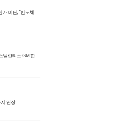
가 비판, "반도체
 스텔란티스·GM 합
까지 연장