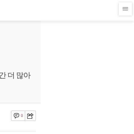
간 더 많아
0