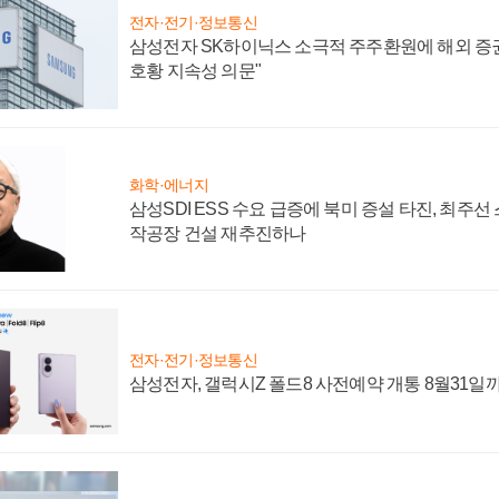
전자·전기·정보통신
삼성전자 SK하이닉스 소극적 주주환원에 해외 증권
호황 지속성 의문"
화학·에너지
삼성SDI ESS 수요 급증에 북미 증설 타진, 최주선
작공장 건설 재추진하나
전자·전기·정보통신
삼성전자, 갤럭시Z 폴드8 사전예약 개통 8월31일