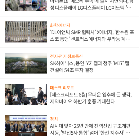
아이폰18 '메모리 부족'에 출시 지연되나, 삼
성디스플레이 LG디스플레이 LG이노텍 '탈
애플' 수익 다각화 속도
화학·에너지
'DL이앤씨 SMR 협력사' X에너지, '한수원 포
스코 동맹' 센트러스에너지와 우라늄 계약
체결
전자·전기·정보통신
SK하이닉스, 용인 'Y2' 팹과 청주 'M17' 팹
건설에 54조 투자 결정
데스크 리포트
[데스크리포트 8월] 무더운 입추에 든 생각,
제약바이오 하반기 훈풍 기대한다
정치
AI시대 맞아 25년 만에 전력산업 구조개편
시동, '발전5사 통합' 넘어 '한전 지주사' 재편