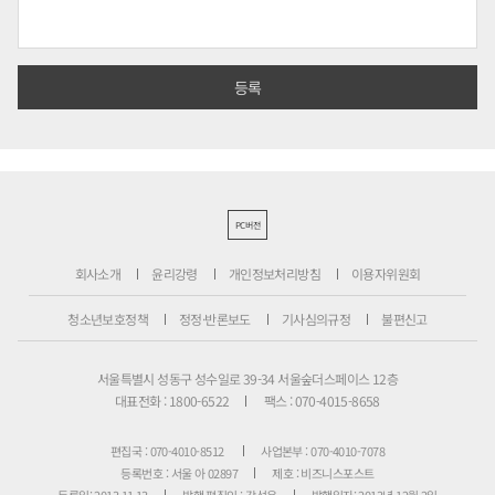
PC버전
회사소개
윤리강령
개인정보처리방침
이용자위원회
청소년보호정책
정정·반론보도
기사심의규정
불편신고
서울특별시 성동구 성수일로 39-34 서울숲더스페이스 12층
대표전화 : 1800-6522
팩스 : 070-4015-8658
편집국 : 070-4010-8512
사업본부 : 070-4010-7078
등록번호 : 서울 아 02897
제호 : 비즈니스포스트