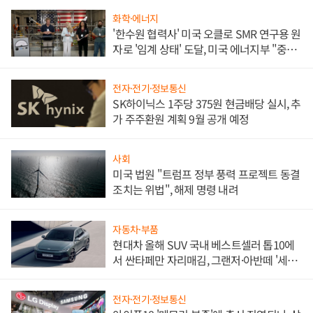
화학·에너지
'한수원 협력사' 미국 오클로 SMR 연구용 원
자로 '임계 상태' 도달, 미국 에너지부 "중요
한 이정표"
전자·전기·정보통신
SK하이닉스 1주당 375원 현금배당 실시, 추
가 주주환원 계획 9월 공개 예정
사회
미국 법원 "트럼프 정부 풍력 프로젝트 동결
조치는 위법", 해제 명령 내려
자동차·부품
현대차 올해 SUV 국내 베스트셀러 톱10에
서 싼타페만 자리매김, 그랜저·아반떼 '세단
쌍끌이'로 내수 방어
전자·전기·정보통신