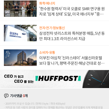
화학·에너지
'한수원 협력사' 미국 오클로 SMR 연구용 원
자로 '임계 상태' 도달, 미국 에너지부 "중요
한 이정표"
전자·전기·정보통신
삼성전자 넷리스트와 특허분쟁 매듭, 5년 동
안 최대 1.3조 라이선스비 지급
소비자·유통
이부진 야심작 '신라스테이' 서울신라호텔
보다 잘 나가, 평택·주문진·해남·건대로 성
장판 더 넓힌다
기사댓글
0
개
200자까지 쓰실 수 있습니다. (현재 0 byte / 최대 400byte)
저작권 등 다른 사람의 권리를 침해하거나 명예를 훼손하는 댓글은 관련 법률에 의해 제재를 받을