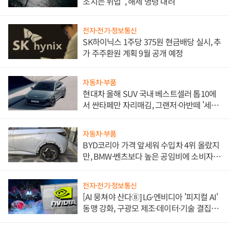
조치는 위법", 해제 명령 내려
전자·전기·정보통신
SK하이닉스 1주당 375원 현금배당 실시, 추
가 주주환원 계획 9월 공개 예정
자동차·부품
현대차 올해 SUV 국내 베스트셀러 톱10에
서 싼타페만 자리매김, 그랜저·아반떼 '세단
쌍끌이'로 내수 방어
자동차·부품
BYD코리아 가격 앞세워 수입차 4위 올랐지
만, BMW·벤츠보다 높은 공임비에 소비자
불만 폭발
전자·전기·정보통신
[AI 뭉쳐야 산다⑧] LG·엔비디아 '피지컬 AI'
동맹 강화, 구광모 제조·데이터·기술 결집
해 종합 로보틱스 기업으로