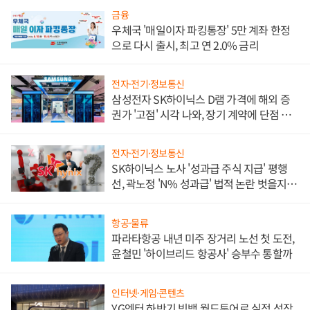
금융
우체국 '매일이자 파킹통장' 5만 계좌 한정
으로 다시 출시, 최고 연 2.0% 금리
전자·전기·정보통신
삼성전자 SK하이닉스 D램 가격에 해외 증
권가 '고점' 시각 나와, 장기 계약에 단점 부
각
전자·전기·정보통신
SK하이닉스 노사 '성과급 주식 지급' 평행
선, 곽노정 'N% 성과급' 법적 논란 벗을지 주
목
항공·물류
파라타항공 내년 미주 장거리 노선 첫 도전,
윤철민 '하이브리드 항공사' 승부수 통할까
인터넷·게임·콘텐츠
YG엔터 하반기 빅뱅 월드투어로 실적 성장