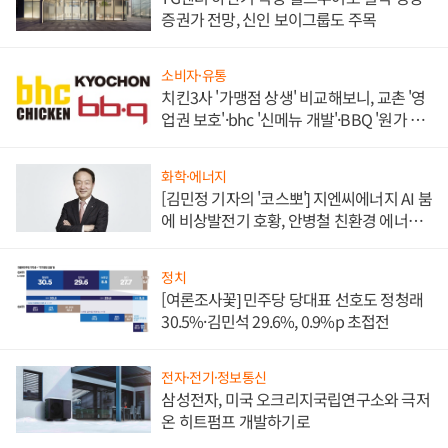
증권가 전망, 신인 보이그룹도 주목
소비자·유통
치킨3사 '가맹점 상생' 비교해보니, 교촌 '영
업권 보호'·bhc '신메뉴 개발'·BBQ '원가 부
담'
화학·에너지
[김민정 기자의 '코스뽀'] 지엔씨에너지 AI 붐
에 비상발전기 호황, 안병철 친환경 에너지
발전전문기업 향한다
정치
[여론조사꽃] 민주당 당대표 선호도 정청래
30.5%·김민석 29.6%, 0.9%p 초접전
전자·전기·정보통신
삼성전자, 미국 오크리지국립연구소와 극저
온 히트펌프 개발하기로