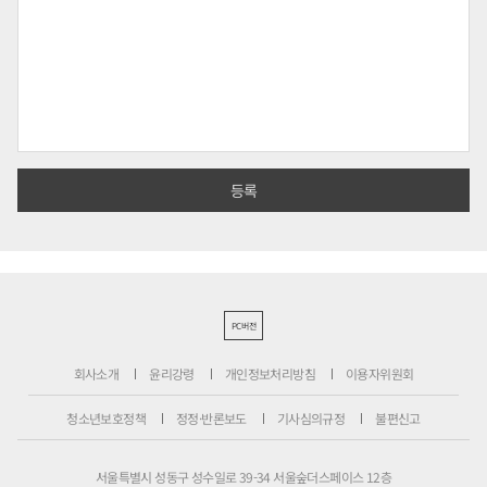
PC버전
회사소개
윤리강령
개인정보처리방침
이용자위원회
청소년보호정책
정정·반론보도
기사심의규정
불편신고
서울특별시 성동구 성수일로 39-34 서울숲더스페이스 12층