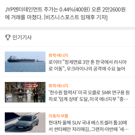
JYP엔터테인먼트 주가는 0.44%(400원) 오른 2만2600원
에 거래를 마쳤다. [비즈니스포스트 임재후 기자]
인기기사
화학·에너지
로이터 "정제연료 3만 톤 한국에서 러시아
로 이동", 우크라이나의 공격에 수요 늘어
화학·에너지
'한수원 협력사' 미국 오클로 SMR 연구용 원
자로 '임계 상태' 도달, 미국 에너지부 "중요
한 이정표"
자동차·부품
현대차 올해 SUV 국내 베스트셀러 톱10에
서 싼타페만 자리매김, 그랜저·아반떼 '세단