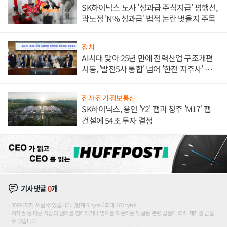
SK하이닉스 노사 '성과급 주식지급' 평행선,
곽노정 'N% 성과급' 법적 논란 벗을지 주목
정치
AI시대 맞아 25년 만에 전력산업 구조개편
시동, '발전5사 통합' 넘어 '한전 지주사' 재편
론도
전자·전기·정보통신
SK하이닉스, 용인 'Y2' 팹과 청주 'M17' 팹
건설에 54조 투자 결정
기사댓글
0
개
200자까지 쓰실 수 있습니다. (현재 0 byte / 최대 400byte)
저작권 등 다른 사람의 권리를 침해하거나 명예를 훼손하는 댓글은 관련 법률에 의해 제재를 받을
수 있습니다.