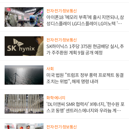
쌍끌이'로 내수 방어
전자·전기·정보통신
아이폰18 '메모리 부족'에 출시 지연되나, 삼
성디스플레이 LG디스플레이 LG이노텍 '탈
애플' 수익 다각화 속도
전자·전기·정보통신
SK하이닉스 1주당 375원 현금배당 실시, 추
가 주주환원 계획 9월 공개 예정
사회
미국 법원 "트럼프 정부 풍력 프로젝트 동결
조치는 위법", 해제 명령 내려
화학·에너지
'DL이앤씨 SMR 협력사' X에너지, '한수원 포
스코 동맹' 센트러스에너지와 우라늄 계약
체결
전자·전기·정보통신