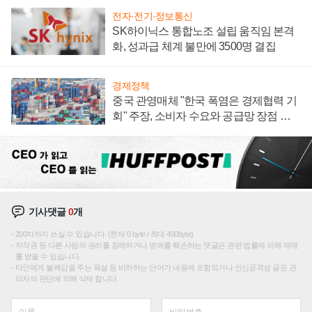
전자·전기·정보통신
SK하이닉스 통합노조 설립 움직임 본격
화, 성과급 체계 불만에 3500명 결집
경제정책
중국 관영매체 "한국 폭염은 경제협력 기
회" 주장, 소비자 수요와 공급망 장점 강
조
기사댓글
0
개
200자까지 쓰실 수 있습니다. (현재 0 byte / 최대 400byte)
저작권 등 다른 사람의 권리를 침해하거나 명예를 훼손하는 댓글은 관련 법률에 의해 제재
를 받을 수 있습니다.
타인에게 불쾌감을 주는 욕설 등 비하하는 단어가 내용에 포함되거나 인신공격성 글은 관
리자의 판단에 의해 삭제 합니다.