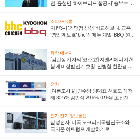
전, 윤철민 '하이브리드 항공사' 승부수 통
할까
소비자·유통
치킨3사 '가맹점 상생' 비교해보니, 교촌
'영업권 보호'·bhc '신메뉴 개발'·BBQ '원가
부담'
화학·에너지
[김민정 기자의 '코스뽀'] 지엔씨에너지 AI
붐에 비상발전기 호황, 안병철 친환경 에
너지 발전전문기업 향한다
정치
[여론조사꽃] 민주당 당대표 선호도 정청
래 30.5%·김민석 29.6%, 0.9%p 초접전
전자·전기·정보통신
삼성전자, 미국 오크리지국립연구소와
극저온 히트펌프 개발하기로