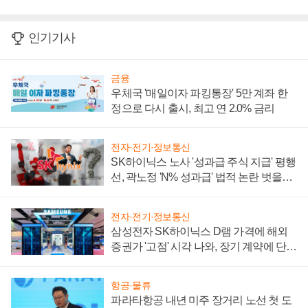
인기기사
금융
우체국 '매일이자 파킹통장' 5만 계좌 한
정으로 다시 출시, 최고 연 2.0% 금리
전자·전기·정보통신
SK하이닉스 노사 '성과급 주식 지급' 평행
선, 곽노정 'N% 성과급' 법적 논란 벗을지
주목
전자·전기·정보통신
삼성전자 SK하이닉스 D램 가격에 해외
증권가 '고점' 시각 나와, 장기 계약에 단점
부각
항공·물류
파라타항공 내년 미주 장거리 노선 첫 도