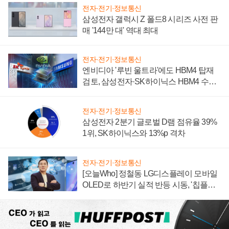
전자·전기·정보통신
삼성전자 갤럭시 Z 폴드8 시리즈 사전 판
매 '144만 대' 역대 최대
전자·전기·정보통신
엔비디아 '루빈 울트라'에도 HBM4 탑재
검토, 삼성전자·SK하이닉스 HBM4 수율
에 주도권 갈린다
전자·전기·정보통신
삼성전자 2분기 글로벌 D램 점유율 39%
1위, SK하이닉스와 13%p 격차
전자·전기·정보통신
[오늘Who] 정철동 LG디스플레이 모바일
OLED로 하반기 실적 반등 시동, '칩플레
이션'에 가격 인하 압박은 부담