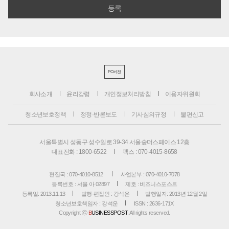
PC버전
회사소개
윤리강령
개인정보처리방침
이용자위원회
청소년보호정책
정정·반론보도
기사심의규정
불편신고
서울특별시 성동구 성수일로 39-34 서울숲더스페이스 12층
대표전화 : 1800-6522
팩스 : 070-4015-8658
편집국 : 070-4010-8512
사업본부 : 070-4010-7078
등록번호 : 서울 아 02897
제호 : 비즈니스포스트
등록일: 2013.11.13
발행·편집인 : 강석운
발행일자: 2013년 12월 2일
청소년보호책임자 : 강석운
ISSN : 2636-171X
Copyright ⓒ
B
USINESSPOST
. All rights reserved.