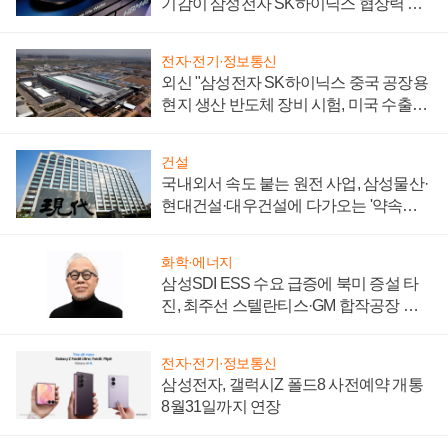
기감이 삼성전자 SK하이닉스 협상력 더
키워
전자·전기·정보통신
외신 "삼성전자 SK하이닉스 중국 공장용
현지 생산 반도체 장비 시험, 미국 수출통
제 대비"
건설
국내외서 속도 붙는 원전 사업, 삼성물산·
현대건설·대우건설에 다가오는 '약속의
시간'
화학·에너지
삼성SDI ESS 수요 급증에 북미 증설 타
진, 최주선 스텔란티스·GM 합작공장 건
설 재추진하나
전자·전기·정보통신
삼성전자, 갤럭시Z 폴드8 사전예약 개통
8월31일까지 연장