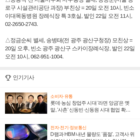
로구 시설관리공단 과장) 부친상 = 20일 오전 10시, 빈소
이대목동병원 장례식장 특 3호실, 발인 22일 오전 11시,
02-2650-2743.
△정금순씨 별세, 송병태(전 광주 광산구청장) 모친상 =
20일 오후, 빈소 광주 광산구 스카이장례식장, 발인 22일
오전 10시, 062-951-1004.
인기기사
소비자·유통
롯데·농심 창업주 시대 '라면 앙금'은 옛
말, '사촌' 신동빈·신동원 시대 협업 확대
일로
전자·전기·정보통신
D램과 HBM 내년 물량도 '품절', 고객사 위