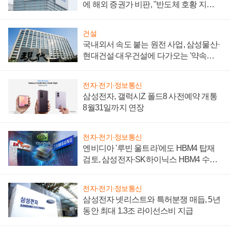
에 해외 증권가 비판, "반도체 호황 지속
성 의문"
건설
국내외서 속도 붙는 원전 사업, 삼성물산·
현대건설·대우건설에 다가오는 '약속의
시간'
전자·전기·정보통신
삼성전자, 갤럭시Z 폴드8 사전예약 개통
8월31일까지 연장
전자·전기·정보통신
엔비디아 '루빈 울트라'에도 HBM4 탑재
검토, 삼성전자·SK하이닉스 HBM4 수율
에 주도권 갈린다
전자·전기·정보통신
삼성전자 넷리스트와 특허분쟁 매듭, 5년
동안 최대 1.3조 라이선스비 지급