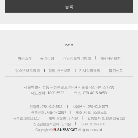
PC버전
회사소개
윤리강령
개인정보처리방침
이용자위원회
청소년보호정책
정정·반론보도
기사심의규정
불편신고
서울특별시 성동구 성수일로 39-34 서울숲더스페이스 12층
대표전화 : 1800-6522
팩스 : 070-4015-8658
편집국 : 070-4010-8512
사업본부 : 070-4010-7078
등록번호 : 서울 아 02897
제호 : 비즈니스포스트
등록일: 2013.11.13
발행·편집인 : 강석운
발행일자: 2013년 12월 2일
청소년보호책임자 : 강석운
ISSN : 2636-171X
Copyright ⓒ
B
USINESSPOST
. All rights reserved.