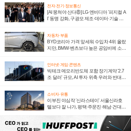
전자·전기·정보통신
[AI 뭉쳐야 산다⑧] LG·엔비디아 '피지컬 A
I' 동맹 강화, 구광모 제조·데이터·기술 결
집해 종합 로보틱스 기업으로
자동차·부품
BYD코리아 가격 앞세워 수입차 4위 올랐
지만, BMW·벤츠보다 높은 공임비에 소비
자 불만 폭발
인터넷·게임·콘텐츠
빅테크 메모리반도체 포함 장기계약 '2.7
조 달러' 규모, AI 투자 위축 우려와 반대
신호
소비자·유통
이부진 야심작 '신라스테이' 서울신라호
텔보다 잘 나가, 평택·주문진·해남·건대로
성장판 더 넓힌다