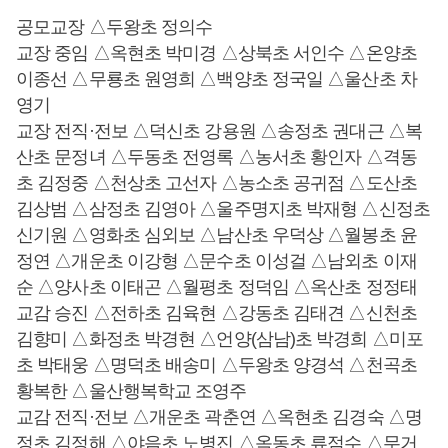
공모교장 △두왕초 정의수
교장 중임 △옥현초 박미경 △상북초 서인수 △온양초
이종선 △무룡초 원영희 △백양초 정국일 △울산초 차
영기
교장 전직·전보 △덕신초 강용원 △송정초 권대근 △복
산초 문정녀 △두동초 전영록 △농서초 황인자 △격동
초 김정중 △천상초 고선자 △농소초 공귀점 △도산초
김상범 △삼정초 김영아 △울주명지초 박재형 △신정초
신기원 △영화초 심외보 △남산초 우덕상 △월봉초 윤
정연 △개운초 이강형 △문수초 이성걸 △남외초 이재
순 △양사초 이태곤 △월평초 정덕임 △옥산초 정정태
교감 승진 △전하초 김육현 △강동초 김태견 △신천초
김향미 △화정초 박경현 △언양(삼남)초 박경희 △미포
초 박태웅 △명덕초 배송미 △두왕초 양경석 △천곡초
황복한 △울산행복학교 조영주
교감 전직·전보 △개운초 곽춘연 △옥현초 김경숙 △명
정초 김정해 △야음초 노병진 △옥동초 류점수 △무거