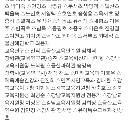
초 박미숙 △언양초 박영규 △두서초 박영택 △일산초
박을숙 △도산초 서영택 △호연초 송창용 △옥서초 양
충하 △월계초 유익순 △성동초 유혜정 △내황초 이은
주 △반곡초 조남옥 △동평초 조종오 △다운초 진영철
△여천초 최미경 △남산초 최애옥 △서부초 최대식 △
울산혜인학교 최용재
교육연구관 전직 △울산교육연수원 임채덕
장학관(교육연구관) 승진 △교육혁신과 박미향 △강남
교육지원청 노복필 △울산과학관 송명숙
장학사(교육연구사) 전직·전보 △미래교육과 이효우 △
체육예술건강과 권진희 △민주시민교육과 김태환 △강
북교육지원청 이현정 △강북교육지원청 하충호 △강북
교육지원청 최병순 △강남교육지원청 전용기 △강남교
육지원청 여정은 △강남교육지원청 김희정 △울산교육
연수원 감민경 △감사관 정서영 △유아특수교육과 신상
훈