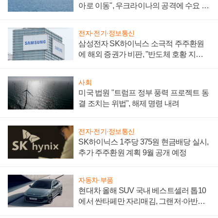
아로 이동", 우크라이나의 공격에 수요 늘
어
전자·전기·정보통신
삼성전자 SK하이닉스 소극적 주주환원
에 해외 증권가 비판, "반도체 호황 지속
성 의문"
사회
미국 법원 "트럼프 정부 풍력 프로젝트 동
결 조치는 위법", 해제 명령 내려
전자·전기·정보통신
SK하이닉스 1주당 375원 현금배당 실시,
추가 주주환원 계획 9월 공개 예정
자동차·부품
현대차 올해 SUV 국내 베스트셀러 톱10
에서 싼타페만 자리매김, 그랜저·아반떼
'세단 쌍끌이'로 내수 방어