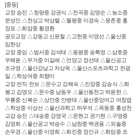
[중등]
교장 승진 △청량중 강권식 △천곡중 김영순 △농소중
문성인 △천상고 박상렬 △월평중 이경숙 △웅촌중 홍
장표 △화암중 황경환
공모교장 △강동고 신윤철 △고헌중 이영선 △울산중
임한상
교장 중임 △범서중 김석태 △동평중 송록영 △삼호중
우해윤 △무거중 이길배 △언양고 정선태 △울산공고
조규영 △울산강남고 차상옥 △울산스포츠과학고 천광
일 △학성여중 최향미
교장 전직·전보 △문수고 강해숙 △진장중 김승식 △화
봉고 김영오 △문수중 남동우 △울산동천고 박윤한 △
무룡중 신복순 △상안중 안병태 △울산중앙여고 여창엽
△학성중 이상선 △울산과학고 허우석 △옥동중 홍성천
교감 승진 △대송중 강영국 △문현고 권기현 △구영중
김영희 △울산공고 박승수 △남창중 백권용 △외솔중
손우경 △울산중 이영희 △화진중 정인규 △화암중 조