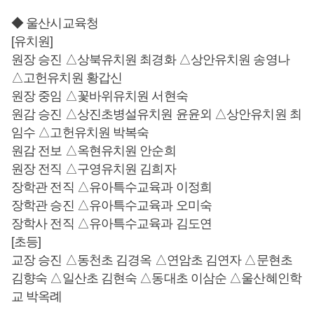
◆ 울산시교육청
[유치원]
원장 승진 △상북유치원 최경화 △상안유치원 송영나
△고헌유치원 황갑신
원장 중임 △꽃바위유치원 서현숙
원감 승진 △상진초병설유치원 윤윤외 △상안유치원 최
임수 △고헌유치원 박복숙
원감 전보 △옥현유치원 안순희
원장 전직 △구영유치원 김희자
장학관 전직 △유아특수교육과 이정희
장학관 승진 △유아특수교육과 오미숙
장학사 전직 △유아특수교육과 김도연
[초등]
교장 승진 △동천초 김경옥 △연암초 김연자 △문현초
김향숙 △일산초 김현숙 △동대초 이삼순 △울산혜인학
교 박옥례