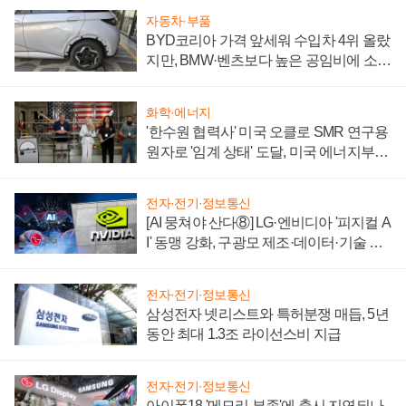
자동차·부품
BYD코리아 가격 앞세워 수입차 4위 올랐
지만, BMW·벤츠보다 높은 공임비에 소비
자 불만 폭발
화학·에너지
'한수원 협력사' 미국 오클로 SMR 연구용
원자로 '임계 상태' 도달, 미국 에너지부
"중요한 이정표"
전자·전기·정보통신
[AI 뭉쳐야 산다⑧] LG·엔비디아 '피지컬 A
I' 동맹 강화, 구광모 제조·데이터·기술 결
집해 종합 로보틱스 기업으로
전자·전기·정보통신
삼성전자 넷리스트와 특허분쟁 매듭, 5년
동안 최대 1.3조 라이선스비 지급
전자·전기·정보통신
아이폰18 '메모리 부족'에 출시 지연되나,