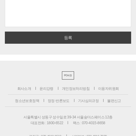
PC버전
회사소개
윤리강령
개인정보처리방침
이용자위원회
청소년보호정책
정정·반론보도
기사심의규정
불편신고
서울특별시 성동구 성수일로 39-34 서울숲더스페이스 12층
대표전화 : 1800-6522
팩스 : 070-4015-8658