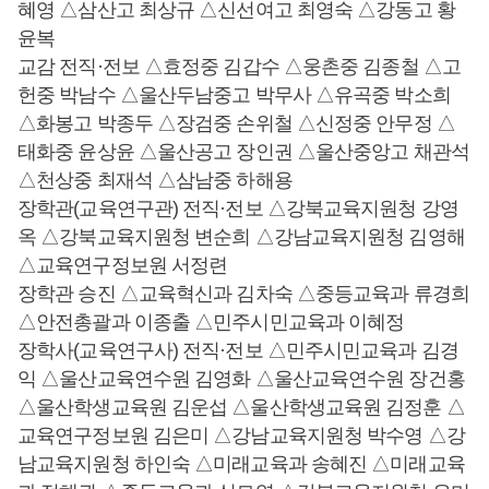
혜영 △삼산고 최상규 △신선여고 최영숙 △강동고 황
윤복
교감 전직·전보 △효정중 김갑수 △웅촌중 김종철 △고
헌중 박남수 △울산두남중고 박무사 △유곡중 박소희
△화봉고 박종두 △장검중 손위철 △신정중 안무정 △
태화중 윤상윤 △울산공고 장인권 △울산중앙고 채관석
△천상중 최재석 △삼남중 하해용
장학관(교육연구관) 전직·전보 △강북교육지원청 강영
옥 △강북교육지원청 변순희 △강남교육지원청 김영해
△교육연구정보원 서정련
장학관 승진 △교육혁신과 김차숙 △중등교육과 류경희
△안전총괄과 이종출 △민주시민교육과 이혜정
장학사(교육연구사) 전직·전보 △민주시민교육과 김경
익 △울산교육연수원 김영화 △울산교육연수원 장건홍
△울산학생교육원 김운섭 △울산학생교육원 김정훈 △
교육연구정보원 김은미 △강남교육지원청 박수영 △강
남교육지원청 하인숙 △미래교육과 송혜진 △미래교육