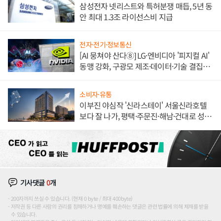
삼성전자 넷리스트와 특허분쟁 매듭, 5년 동
안 최대 1.3조 라이선스비 지급
전자·전기·정보통신
[AI 뭉쳐야 산다⑧] LG·엔비디아 '피지컬 AI'
동맹 강화, 구광모 제조·데이터·기술 결집
해 종합 로보틱스 기업으로
소비자·유통
이부진 야심작 '신라스테이' 서울신라호텔
보다 잘 나가, 평택·주문진·해남·건대로 성
장판 더 넓힌다
기사댓글
0
개
200자까지 쓰실 수 있습니다. (현재 0 byte / 최대 400byte)
저작권 등 다른 사람의 권리를 침해하거나 명예를 훼손하는 댓글은 관련 법률에 의해 제재를 받을
수 있습니다.