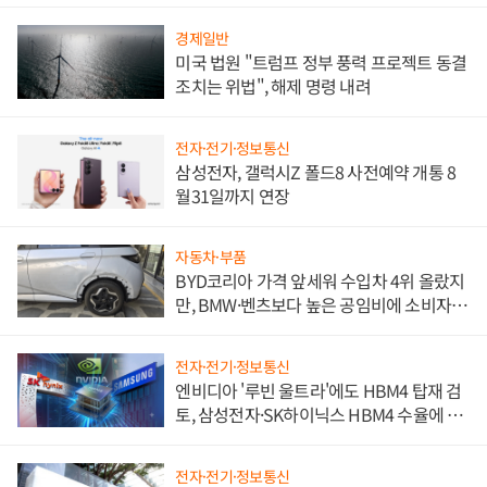
경제일반
미국 법원 "트럼프 정부 풍력 프로젝트 동결
조치는 위법", 해제 명령 내려
전자·전기·정보통신
삼성전자, 갤럭시Z 폴드8 사전예약 개통 8
월31일까지 연장
자동차·부품
BYD코리아 가격 앞세워 수입차 4위 올랐지
만, BMW·벤츠보다 높은 공임비에 소비자
불만 폭발
전자·전기·정보통신
엔비디아 '루빈 울트라'에도 HBM4 탑재 검
토, 삼성전자·SK하이닉스 HBM4 수율에 주
도권 갈린다
전자·전기·정보통신