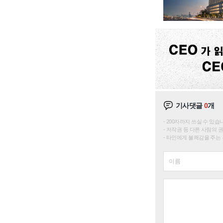
기사댓글
0
개
200자까지 쓰실 수 있습니다. 
저작권 등 다른 사람의 
타인에게 불쾌감을 주는 