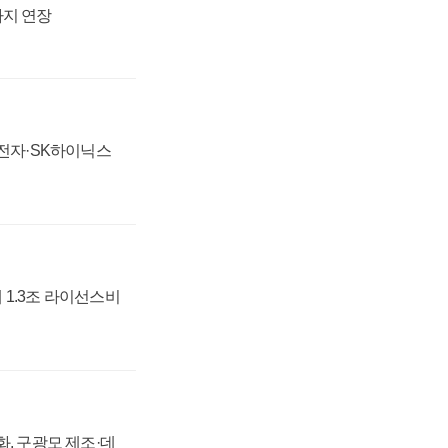
까지 연장
성전자·SK하이닉스
 1.3조 라이선스비
강화, 구광모 제조·데