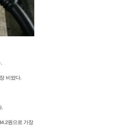
.
장 비쌌다.
.
34.2원으로 가장