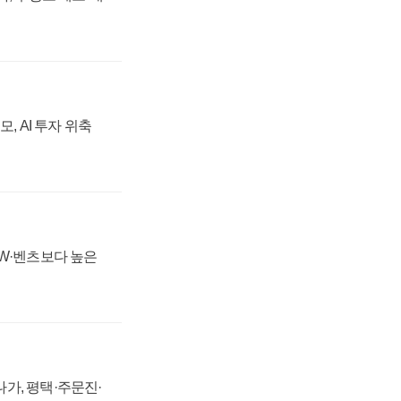
, AI 투자 위축
MW·벤츠보다 높은
가, 평택·주문진·