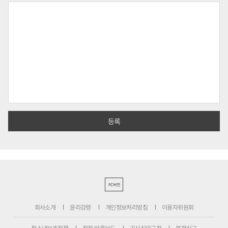
PC버전
회사소개
윤리강령
개인정보처리방침
이용자위원회
청소년보호정책
정정·반론보도
기사심의규정
불편신고