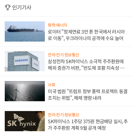
인기기사
화학·에너지
로이터 "정제연료 3만 톤 한국에서 러시아
로 이동", 우크라이나의 공격에 수요 늘어
전자·전기·정보통신
삼성전자 SK하이닉스 소극적 주주환원에
해외 증권가 비판, "반도체 호황 지속성 의
문"
사회
미국 법원 "트럼프 정부 풍력 프로젝트 동결
조치는 위법", 해제 명령 내려
전자·전기·정보통신
SK하이닉스 1주당 375원 현금배당 실시, 추
가 주주환원 계획 9월 공개 예정