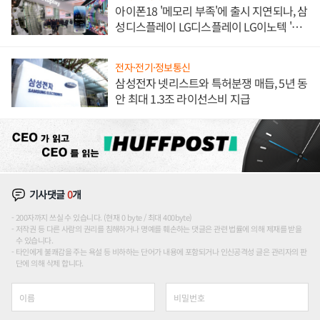
아이폰18 '메모리 부족'에 출시 지연되나, 삼
성디스플레이 LG디스플레이 LG이노텍 '탈
애플' 수익 다각화 속도
전자·전기·정보통신
삼성전자 넷리스트와 특허분쟁 매듭, 5년 동
안 최대 1.3조 라이선스비 지급
기사댓글
0
개
200자까지 쓰실 수 있습니다. (현재 0 byte / 최대 400byte)
저작권 등 다른 사람의 권리를 침해하거나 명예를 훼손하는 댓글은 관련 법률에 의해 제재를 받을
수 있습니다.
타인에게 불쾌감을 주는 욕설 등 비하하는 단어가 내용에 포함되거나 인신공격성 글은 관리자의 판
단에 의해 삭제 합니다.