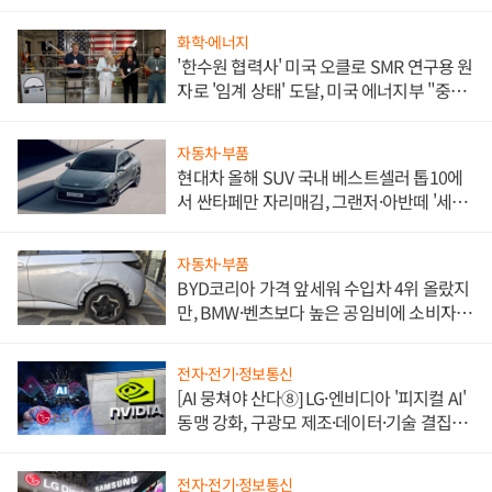
화학·에너지
'한수원 협력사' 미국 오클로 SMR 연구용 원
자로 '임계 상태' 도달, 미국 에너지부 "중요
한 이정표"
자동차·부품
현대차 올해 SUV 국내 베스트셀러 톱10에
서 싼타페만 자리매김, 그랜저·아반떼 '세단
쌍끌이'로 내수 방어
자동차·부품
BYD코리아 가격 앞세워 수입차 4위 올랐지
만, BMW·벤츠보다 높은 공임비에 소비자
불만 폭발
전자·전기·정보통신
[AI 뭉쳐야 산다⑧] LG·엔비디아 '피지컬 AI'
동맹 강화, 구광모 제조·데이터·기술 결집
해 종합 로보틱스 기업으로
전자·전기·정보통신