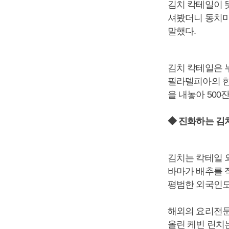
김치 칵테일이 
셔봤더니 동치미
말했다.
김치 칵테일은 
필라델피아의 한
을 내놓아 500
◆ 진화하는 김
김치는 칵테일 외
바마가 배추를 
평범한 외국인도
해외의 요리전문
올린 케빈 린치