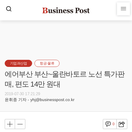
기업과산업
항공·물류
에어부산 부산~울란바토르 노선 특가판
매, 편도 14만 원대
2019-07-30 17:21:29
윤휘종 기자 - yhj@businesspost.co.kr
0