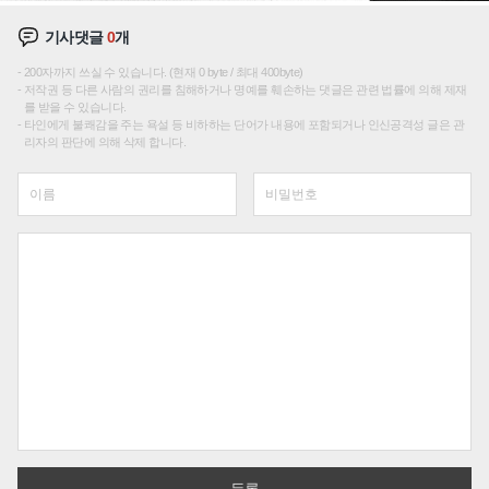
기사댓글
0
개
200자까지 쓰실 수 있습니다. (현재 0 byte / 최대 400byte)
저작권 등 다른 사람의 권리를 침해하거나 명예를 훼손하는 댓글은 관련 법률에 의해 제재
를 받을 수 있습니다.
타인에게 불쾌감을 주는 욕설 등 비하하는 단어가 내용에 포함되거나 인신공격성 글은 관
리자의 판단에 의해 삭제 합니다.