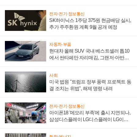
"중요한 이정표"
전자·전기·정보통신
SK하이닉스 1주당 375원 현금배당 실시,
추가 주주환원 계획 9월 공개 예정
자동차·부품
현대차 올해 SUV 국내 베스트셀러 톱10
에서 싼타페만 자리매김, 그랜저·아반떼
'세단 쌍끌이'로 내수 방어
사회
미국 법원 "트럼프 정부 풍력 프로젝트 동
결 조치는 위법", 해제 명령 내려
전자·전기·정보통신
아이폰18 '메모리 부족'에 출시 지연되나,
삼성디스플레이 LG디스플레이 LG이노
텍 '탈애플' 수익 다각화 속도
화학·에너지