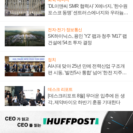
'DL이앤씨 SMR 협력사' X에너지, '한수원
포스코 동맹' 센트러스에너지와 우라늄
계약 체결
전자·전기·정보통신
SK하이닉스, 용인 'Y2' 팹과 청주 'M17' 팹
건설에 54조 투자 결정
정치
AI시대 맞아 25년 만에 전력산업 구조개
편 시동, '발전5사 통합' 넘어 '한전 지주사'
재편론도
데스크 리포트
[데스크리포트 8월] 무더운 입추에 든 생
각, 제약바이오 하반기 훈풍 기대한다