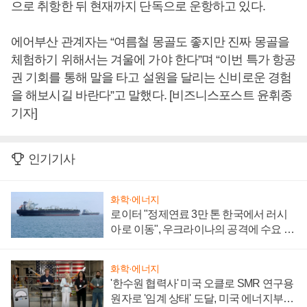
으로 취항한 뒤 현재까지 단독으로 운항하고 있다.
에어부산 관계자는 “여름철 몽골도 좋지만 진짜 몽골을
체험하기 위해서는 겨울에 가야 한다”며 “이번 특가 항공
권 기회를 통해 말을 타고 설원을 달리는 신비로운 경험
을 해보시길 바란다”고 말했다. [비즈니스포스트 윤휘종
기자]
인기기사
화학·에너지
로이터 "정제연료 3만 톤 한국에서 러시
아로 이동", 우크라이나의 공격에 수요 늘
어
화학·에너지
'한수원 협력사' 미국 오클로 SMR 연구용
원자로 '임계 상태' 도달, 미국 에너지부