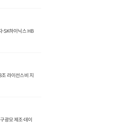
자·SK하이닉스 HB
.3조 라이선스비 지
화, 구광모 제조·데이