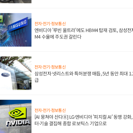
전자·전기·정보통신
엔비디아 '루빈 울트라'에도 HBM4 탑재 검토, 삼성전
M4 수율에 주도권 갈린다
전자·전기·정보통신
삼성전자 넷리스트와 특허분쟁 매듭, 5년 동안 최대 1
급
전자·전기·정보통신
[AI 뭉쳐야 산다⑧] LG·엔비디아 '피지컬 AI' 동맹 강
터·기술 결집해 종합 로보틱스 기업으로