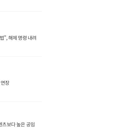
법", 해제 명령 내려
지 연장
·벤츠보다 높은 공임