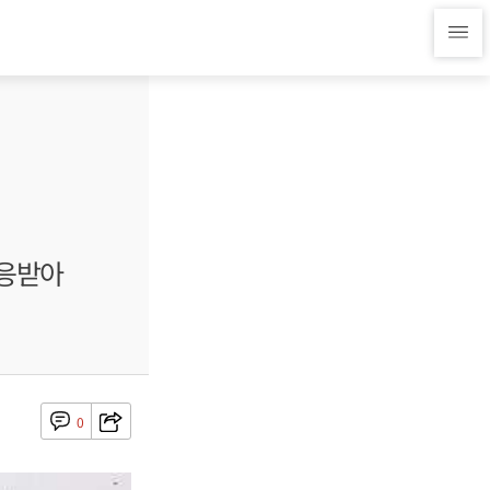
호응받아
0