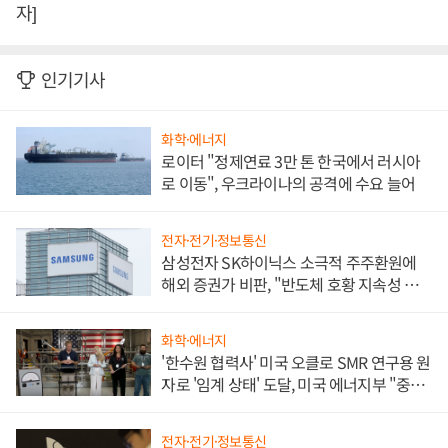
자]
인기기사
화학·에너지
로이터 "정제연료 3만 톤 한국에서 러시아
로 이동", 우크라이나의 공격에 수요 늘어
전자·전기·정보통신
삼성전자 SK하이닉스 소극적 주주환원에
해외 증권가 비판, "반도체 호황 지속성 의
문"
화학·에너지
'한수원 협력사' 미국 오클로 SMR 연구용 원
자로 '임계 상태' 도달, 미국 에너지부 "중요
한 이정표"
전자·전기·정보통신