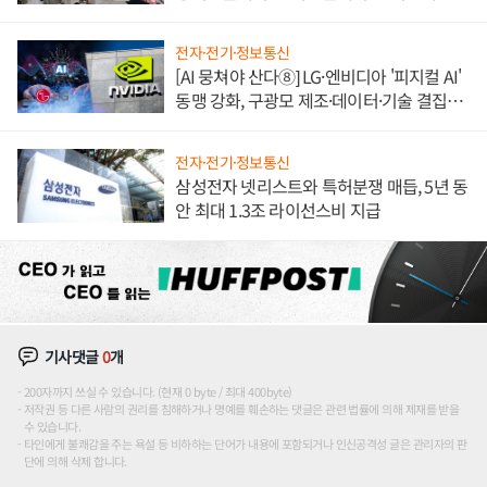
애플' 수익 다각화 속도
전자·전기·정보통신
[AI 뭉쳐야 산다⑧] LG·엔비디아 '피지컬 AI'
동맹 강화, 구광모 제조·데이터·기술 결집
해 종합 로보틱스 기업으로
전자·전기·정보통신
삼성전자 넷리스트와 특허분쟁 매듭, 5년 동
안 최대 1.3조 라이선스비 지급
기사댓글
0
개
200자까지 쓰실 수 있습니다. (현재 0 byte / 최대 400byte)
저작권 등 다른 사람의 권리를 침해하거나 명예를 훼손하는 댓글은 관련 법률에 의해 제재를 받을
수 있습니다.
타인에게 불쾌감을 주는 욕설 등 비하하는 단어가 내용에 포함되거나 인신공격성 글은 관리자의 판
단에 의해 삭제 합니다.