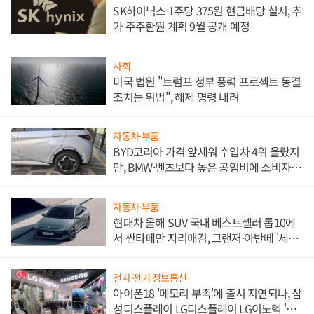
SK하이닉스 1주당 375원 현금배당 실시, 추
가 주주환원 계획 9월 공개 예정
사회
미국 법원 "트럼프 정부 풍력 프로젝트 동결
조치는 위법", 해제 명령 내려
자동차·부품
BYD코리아 가격 앞세워 수입차 4위 올랐지
만, BMW·벤츠보다 높은 공임비에 소비자
불만 폭발
자동차·부품
현대차 올해 SUV 국내 베스트셀러 톱10에
서 싼타페만 자리매김, 그랜저·아반떼 '세단
쌍끌이'로 내수 방어
전자·전기·정보통신
아이폰18 '메모리 부족'에 출시 지연되나, 삼
성디스플레이 LG디스플레이 LG이노텍 '탈