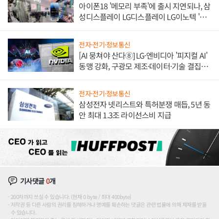
아이폰18 '메모리 부족'에 출시 지연되나, 삼
성디스플레이 LG디스플레이 LG이노텍 '탈
애플' 수익 다각화 속도
전자·전기·정보통신
[AI 뭉쳐야 산다⑧] LG·엔비디아 '피지컬 AI'
동맹 강화, 구광모 제조·데이터·기술 결집
해 종합 로보틱스 기업으로
전자·전기·정보통신
삼성전자 넷리스트와 특허분쟁 매듭, 5년 동
안 최대 1.3조 라이선스비 지급
기사댓글
0
개
200자까지 쓰실 수 있습니다. (현재 0 byte / 최대 400byte)
저작권 등 다른 사람의 권리를 침해하거나 명예를 훼손하는 댓글은 관련 법률에 의해 제재를 받을
수 있습니다.