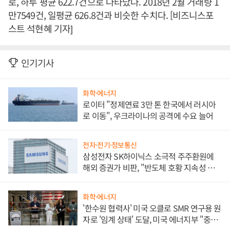
로, 하루 평균 622.7건으로 나타났다. 2018년 2월 거래량 1
만7549건, 일평균 626.8건과 비슷한 수치다. [비즈니스포
스트 석현혜 기자]
인기기사
화학·에너지
로이터 "정제연료 3만 톤 한국에서 러시아
로 이동", 우크라이나의 공격에 수요 늘어
전자·전기·정보통신
삼성전자 SK하이닉스 소극적 주주환원에
해외 증권가 비판, "반도체 호황 지속성 의
문"
화학·에너지
'한수원 협력사' 미국 오클로 SMR 연구용 원
자로 '임계 상태' 도달, 미국 에너지부 "중요