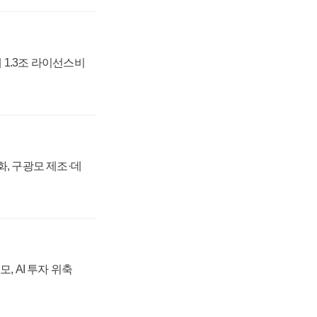
 1.3조 라이선스비
강화, 구광모 제조·데
, AI 투자 위축