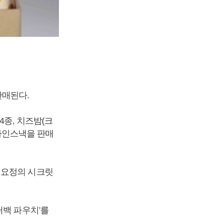
판매된다.
4종, 치즈밤(크
 파인스낵을 판매
 요정의 시크릿
퍼백 파우치’를