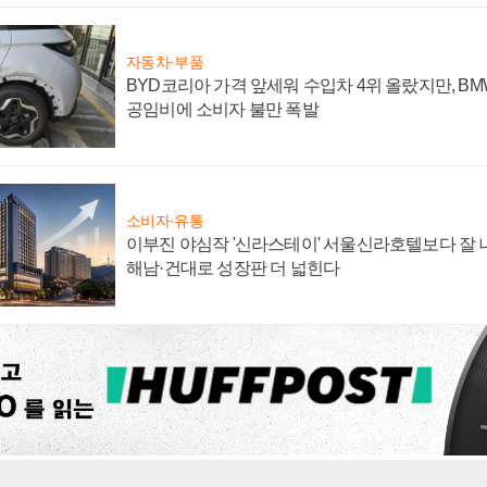
자동차·부품
BYD코리아 가격 앞세워 수입차 4위 올랐지만, B
공임비에 소비자 불만 폭발
소비자·유통
이부진 야심작 '신라스테이' 서울신라호텔보다 잘 나
해남·건대로 성장판 더 넓힌다