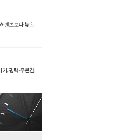
MW·벤츠보다 높은
가, 평택·주문진·