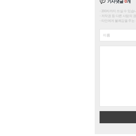
기사댓글
0
개
200자까지 쓰실 수 있습니다. 
저작권 등 다른 사람의 
타인에게 불쾌감을 주는 