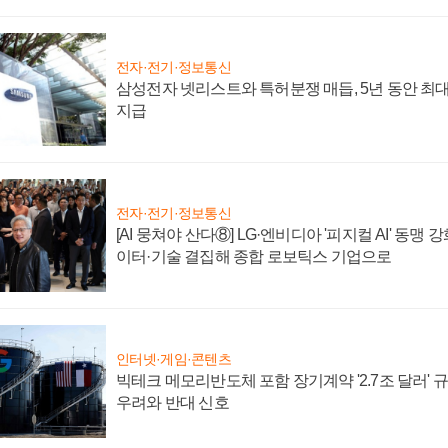
전자·전기·정보통신
삼성전자 넷리스트와 특허분쟁 매듭, 5년 동안 최대
지급
전자·전기·정보통신
[AI 뭉쳐야 산다⑧] LG·엔비디아 '피지컬 AI' 동맹 
이터·기술 결집해 종합 로보틱스 기업으로
인터넷·게임·콘텐츠
빅테크 메모리반도체 포함 장기계약 '2.7조 달러' 규모
우려와 반대 신호