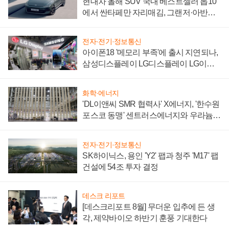
현대차 올해 SUV 국내 베스트셀러 톱10
에서 싼타페만 자리매김, 그랜저·아반떼
'세단 쌍끌이'로 내수 방어
전자·전기·정보통신
아이폰18 '메모리 부족'에 출시 지연되나,
삼성디스플레이 LG디스플레이 LG이노
텍 '탈애플' 수익 다각화 속도
화학·에너지
'DL이앤씨 SMR 협력사' X에너지, '한수원
포스코 동맹' 센트러스에너지와 우라늄
계약 체결
전자·전기·정보통신
SK하이닉스, 용인 'Y2' 팹과 청주 'M17' 팹
건설에 54조 투자 결정
데스크 리포트
[데스크리포트 8월] 무더운 입추에 든 생
각, 제약바이오 하반기 훈풍 기대한다