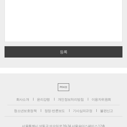
PC버전
회사소개
윤리강령
개인정보처리방침
이용자위원회
청소년보호정책
정정·반론보도
기사심의규정
불편신고
서울특별시 성동구 성수일로 39-34 서울숲더스페이스 12층