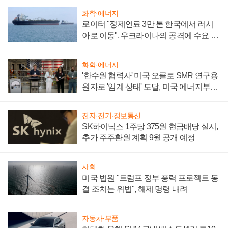
화학·에너지
로이터 "정제연료 3만 톤 한국에서 러시
아로 이동", 우크라이나의 공격에 수요 늘
어
화학·에너지
'한수원 협력사' 미국 오클로 SMR 연구용
원자로 '임계 상태' 도달, 미국 에너지부
"중요한 이정표"
전자·전기·정보통신
SK하이닉스 1주당 375원 현금배당 실시,
추가 주주환원 계획 9월 공개 예정
사회
미국 법원 "트럼프 정부 풍력 프로젝트 동
결 조치는 위법", 해제 명령 내려
자동차·부품