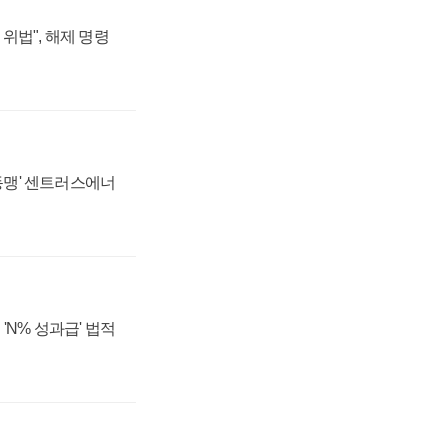
위법", 해제 명령
 동맹' 센트러스에너
'N% 성과급' 법적