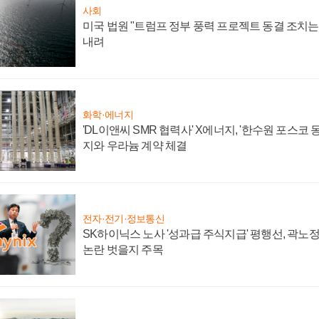
사회
미국 법원 "트럼프 정부 풍력 프로젝트 동결 조치는 
내려
화학·에너지
'DL이앤씨 SMR 협력사' X에너지, '한수원 포스코
지와 우라늄 계약 체결
전자·전기·정보통신
SK하이닉스 노사 '성과급 주식지급' 평행선, 곽노정 
논란 벗을지 주목