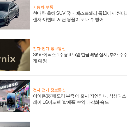
자동차·부품
현대차 올해 SUV 국내 베스트셀러 톱10에서 싼타
랜저·아반떼 '세단 쌍끌이'로 내수 방어
전자·전기·정보통신
SK하이닉스 1주당 375원 현금배당 실시, 추가 주
개 예정
전자·전기·정보통신
아이폰18 '메모리 부족'에 출시 지연되나, 삼성디
레이 LG이노텍 '탈애플' 수익 다각화 속도