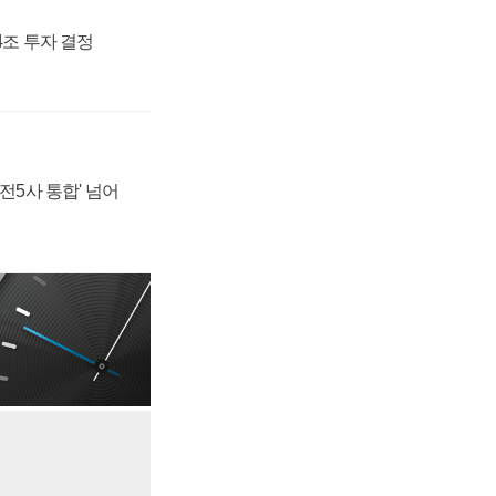
54조 투자 결정
발전5사 통합' 넘어