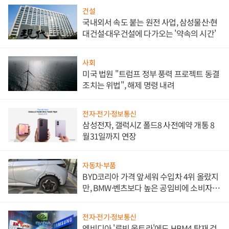
건설
국내외서 속도 붙는 원전 사업, 삼성물산·현
대건설·대우건설에 다가오는 '약속의 시간'
사회
미국 법원 "트럼프 정부 풍력 프로젝트 동결
조치는 위법", 해제 명령 내려
전자·전기·정보통신
삼성전자, 갤럭시Z 폴드8 사전예약 개통 8
월31일까지 연장
자동차·부품
BYD코리아 가격 앞세워 수입차 4위 올랐지
만, BMW·벤츠보다 높은 공임비에 소비자
불만 폭발
전자·전기·정보통신
엔비디아 '루빈 울트라'에도 HBM4 탑재 검