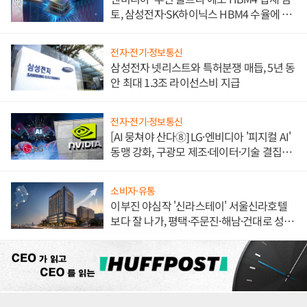
토, 삼성전자·SK하이닉스 HBM4 수율에 주
도권 갈린다
전자·전기·정보통신
삼성전자 넷리스트와 특허분쟁 매듭, 5년 동
안 최대 1.3조 라이선스비 지급
전자·전기·정보통신
[AI 뭉쳐야 산다⑧] LG·엔비디아 '피지컬 AI'
동맹 강화, 구광모 제조·데이터·기술 결집
해 종합 로보틱스 기업으로
소비자·유통
이부진 야심작 '신라스테이' 서울신라호텔
보다 잘 나가, 평택·주문진·해남·건대로 성
장판 더 넓힌다