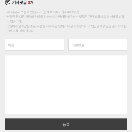
기사댓글
0
개
200자까지 쓰실 수 있습니다. (현재 0 byte / 최대 400byte)
저작권 등 다른 사람의 권리를 침해하거나 명예를 훼손하는 댓글은 관련 법률에 의해 제재를 받을
수 있습니다.
타인에게 불쾌감을 주는 욕설 등 비하하는 단어가 내용에 포함되거나 인신공격성 글은 관리자의 판
단에 의해 삭제 합니다.