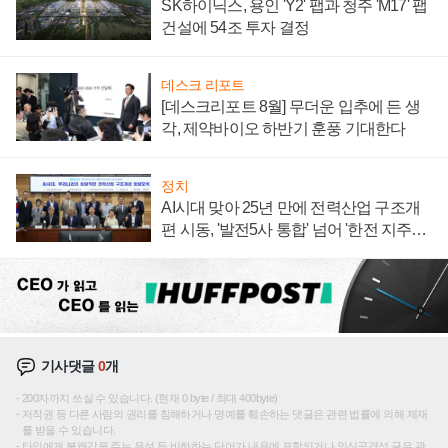
SK하이닉스, 용인 'Y2' 팹과 청주 'M17' 팹
건설에 54조 투자 결정
데스크 리포트
[데스크리포트 8월] 무더운 입추에 든 생
각, 제약바이오 하반기 훈풍 기대한다
정치
AI시대 맞아 25년 만에 전력산업 구조개
편 시동, '발전5사 통합' 넘어 '한전 지주사'
재편론도
기사댓글
0
개
200자까지 쓰실 수 있습니다. (현재 0 byte / 최대 400byte)
저작권 등 다른 사람의 권리를 침해하거나 명예를 훼손하는 댓글은 관련 법률에 의해 제재
를 받을 수 있습니다.
타인에게 불쾌감을 주는 욕설 등 비하하는 단어가 내용에 포함되거나 인신공격성 글은 관