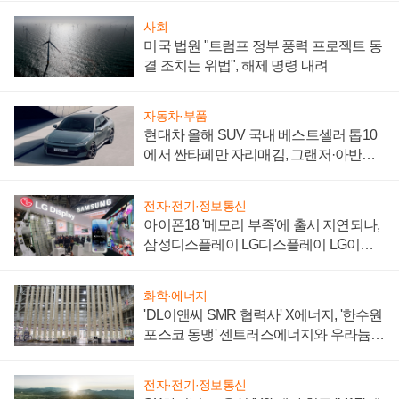
사회
미국 법원 "트럼프 정부 풍력 프로젝트 동
결 조치는 위법", 해제 명령 내려
자동차·부품
현대차 올해 SUV 국내 베스트셀러 톱10
에서 싼타페만 자리매김, 그랜저·아반떼
'세단 쌍끌이'로 내수 방어
전자·전기·정보통신
아이폰18 '메모리 부족'에 출시 지연되나,
삼성디스플레이 LG디스플레이 LG이노
텍 '탈애플' 수익 다각화 속도
화학·에너지
'DL이앤씨 SMR 협력사' X에너지, '한수원
포스코 동맹' 센트러스에너지와 우라늄
계약 체결
전자·전기·정보통신