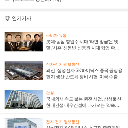
인기기사
소비자·유통
롯데·농심 창업주 시대 '라면 앙금'은 옛
말, '사촌' 신동빈·신동원 시대 협업 확대
일로
전자·전기·정보통신
외신 "삼성전자 SK하이닉스 중국 공장용
현지 생산 반도체 장비 시험, 미국 수출통
제 대비"
건설
국내외서 속도 붙는 원전 사업, 삼성물산·
현대건설·대우건설에 다가오는 '약속의
시간'
전자·전기·정보통신
삼성전자 SK하이닉스 소극적 주주환원