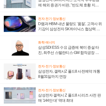
에 해외 증권가 비판, "반도체 호황 지속
성 의문"
전자·전기·정보통신
D램과 HBM 내년 물량도 '품절', 고객사 위
기감이 삼성전자 SK하이닉스 협상력 더
키워
화학·에너지
삼성SDI ESS 수요 급증에 북미 증설 타
진, 최주선 스텔란티스·GM 합작공장 건
설 재추진하나
전자·전기·정보통신
삼성전자, 갤럭시Z 폴드8 사전예약 개통
8월31일까지 연장
전자·전기·정보통신
삼성전자 갤럭시 Z 폴드8 시리즈 사전 판
매 '144만 대' 역대 최대