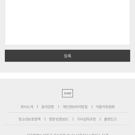
PC버전
회사소개
윤리강령
개인정보처리방침
이용자위원회
청소년보호정책
정정·반론보도
기사심의규정
불편신고