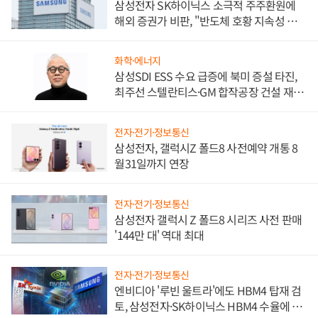
삼성전자 SK하이닉스 소극적 주주환원에
해외 증권가 비판, "반도체 호황 지속성 의
문"
화학·에너지
삼성SDI ESS 수요 급증에 북미 증설 타진,
최주선 스텔란티스·GM 합작공장 건설 재추
진하나
전자·전기·정보통신
삼성전자, 갤럭시Z 폴드8 사전예약 개통 8
월31일까지 연장
전자·전기·정보통신
삼성전자 갤럭시 Z 폴드8 시리즈 사전 판매
'144만 대' 역대 최대
전자·전기·정보통신
엔비디아 '루빈 울트라'에도 HBM4 탑재 검
토, 삼성전자·SK하이닉스 HBM4 수율에 주