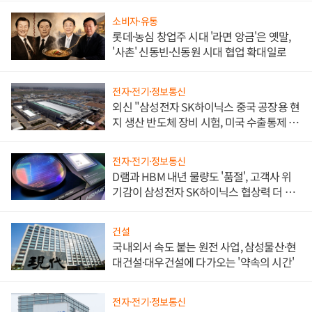
소비자·유통
롯데·농심 창업주 시대 '라면 앙금'은 옛말,
'사촌' 신동빈·신동원 시대 협업 확대일로
전자·전기·정보통신
외신 "삼성전자 SK하이닉스 중국 공장용 현
지 생산 반도체 장비 시험, 미국 수출통제 대
비"
전자·전기·정보통신
D램과 HBM 내년 물량도 '품절', 고객사 위
기감이 삼성전자 SK하이닉스 협상력 더 키
워
건설
국내외서 속도 붙는 원전 사업, 삼성물산·현
대건설·대우건설에 다가오는 '약속의 시간'
전자·전기·정보통신