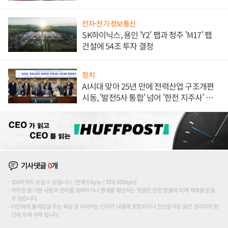
전자·전기·정보통신
SK하이닉스, 용인 'Y2' 팹과 청주 'M17' 팹
건설에 54조 투자 결정
정치
AI시대 맞아 25년 만에 전력산업 구조개편
시동, '발전5사 통합' 넘어 '한전 지주사' 재편
론도
기사댓글
0
개
200자까지 쓰실 수 있습니다. (현재 0 byte / 최대 400byte)
저작권 등 다른 사람의 권리를 침해하거나 명예를 훼손하는 댓글은 관련 법률에 의해 제재를 받을
수 있습니다.
타인에게 불쾌감을 주는 욕설 등 비하하는 단어가 내용에 포함되거나 인신공격성 글은 관리자의 판
단에 의해 삭제 합니다.