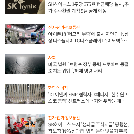
SK하이닉스 1주당 375원 현금배당 실시, 추
가 주주환원 계획 9월 공개 예정
전자·전기·정보통신
아이폰18 '메모리 부족'에 출시 지연되나, 삼
성디스플레이 LG디스플레이 LG이노텍 '탈
애플' 수익 다각화 속도
사회
미국 법원 "트럼프 정부 풍력 프로젝트 동결
조치는 위법", 해제 명령 내려
화학·에너지
'DL이앤씨 SMR 협력사' X에너지, '한수원 포
스코 동맹' 센트러스에너지와 우라늄 계약
체결
전자·전기·정보통신
SK하이닉스 노사 '성과급 주식지급' 평행선,
곽노정 'N% 성과급' 법적 논란 벗을지 주목