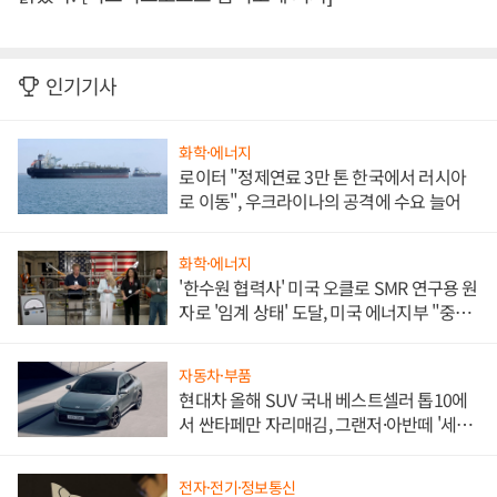
인기기사
화학·에너지
로이터 "정제연료 3만 톤 한국에서 러시아
로 이동", 우크라이나의 공격에 수요 늘어
화학·에너지
'한수원 협력사' 미국 오클로 SMR 연구용 원
자로 '임계 상태' 도달, 미국 에너지부 "중요
한 이정표"
자동차·부품
현대차 올해 SUV 국내 베스트셀러 톱10에
서 싼타페만 자리매김, 그랜저·아반떼 '세단
쌍끌이'로 내수 방어
전자·전기·정보통신