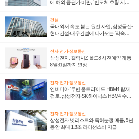
에 해외 증권가 비판, "반도체 호황 지속
성 의문"
건설
국내외서 속도 붙는 원전 사업, 삼성물산·
현대건설·대우건설에 다가오는 '약속의
시간'
전자·전기·정보통신
삼성전자, 갤럭시Z 폴드8 사전예약 개통
8월31일까지 연장
전자·전기·정보통신
엔비디아 '루빈 울트라'에도 HBM4 탑재
검토, 삼성전자·SK하이닉스 HBM4 수율
에 주도권 갈린다
전자·전기·정보통신
삼성전자 넷리스트와 특허분쟁 매듭, 5년
동안 최대 1.3조 라이선스비 지급