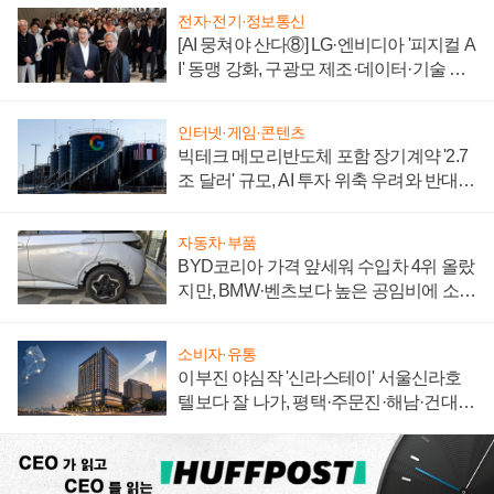
전자·전기·정보통신
[AI 뭉쳐야 산다⑧] LG·엔비디아 '피지컬 A
I' 동맹 강화, 구광모 제조·데이터·기술 결
집해 종합 로보틱스 기업으로
인터넷·게임·콘텐츠
빅테크 메모리반도체 포함 장기계약 '2.7
조 달러' 규모, AI 투자 위축 우려와 반대
신호
자동차·부품
BYD코리아 가격 앞세워 수입차 4위 올랐
지만, BMW·벤츠보다 높은 공임비에 소비
자 불만 폭발
소비자·유통
이부진 야심작 '신라스테이' 서울신라호
텔보다 잘 나가, 평택·주문진·해남·건대로
성장판 더 넓힌다