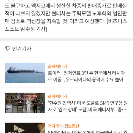
도 불구하고 멕시코에서 생산한 차종의 판매증가로 판매실
적이 나쁘지 않겠지만 현대차는 주력모델 노후화와 법인판
매 감소로 역성장을 지속할 것”이라고 예상했다. [비즈니스
포스트 임수정 기자]
인기기사
화학·에너지
로이터 "정제연료 3만 톤 한국에서 러시아
로 이동", 우크라이나의 공격에 수요 늘어
화학·에너지
'한수원 협력사' 미국 오클로 SMR 연구용 원
자로 '임계 상태' 도달, 미국 에너지부 "중요
한 이정표"
전자·전기·정보통신
SK하이닉스 1주당 375원 현금배당 실시, 추