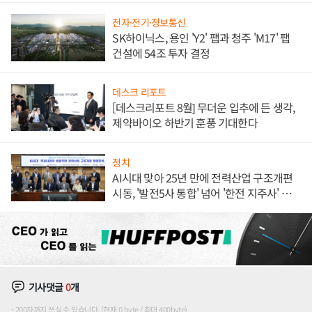
전자·전기·정보통신
SK하이닉스, 용인 'Y2' 팹과 청주 'M17' 팹
건설에 54조 투자 결정
데스크 리포트
[데스크리포트 8월] 무더운 입추에 든 생각,
제약바이오 하반기 훈풍 기대한다
정치
AI시대 맞아 25년 만에 전력산업 구조개편
시동, '발전5사 통합' 넘어 '한전 지주사' 재편
론도
기사댓글
0
개
200자까지 쓰실 수 있습니다. (현재 0 byte / 최대 400byte)