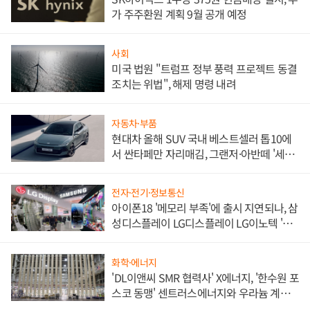
가 주주환원 계획 9월 공개 예정
사회
미국 법원 "트럼프 정부 풍력 프로젝트 동결
조치는 위법", 해제 명령 내려
자동차·부품
현대차 올해 SUV 국내 베스트셀러 톱10에
서 싼타페만 자리매김, 그랜저·아반떼 '세단
쌍끌이'로 내수 방어
전자·전기·정보통신
아이폰18 '메모리 부족'에 출시 지연되나, 삼
성디스플레이 LG디스플레이 LG이노텍 '탈
애플' 수익 다각화 속도
화학·에너지
'DL이앤씨 SMR 협력사' X에너지, '한수원 포
스코 동맹' 센트러스에너지와 우라늄 계약
체결