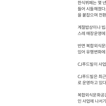
한식뷔페는 몇 년
들어 시들해졌다.
을 붙잡으며 전환
계절밥상이나 빕스
스레 매장운영에 
반면 복합외식문
있어 유행변화에 
CJ푸드빌이 사업
CJ푸드빌은 최근
로 운영하고 있다
복합외식문화공간
인 사업에 나서기