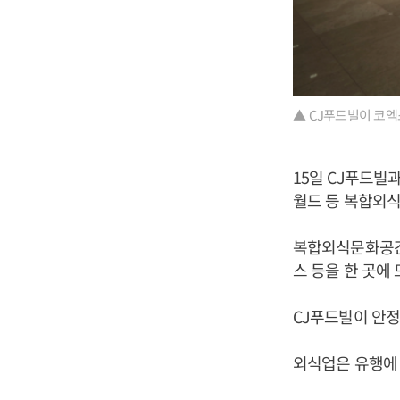
▲ CJ푸드빌이 코엑
15일 CJ푸드빌
월드 등 복합외식
복합외식문화공간
스 등을 한 곳에
CJ푸드빌이 안정
외식업은 유행에 