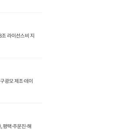
.3조 라이선스비 지
화, 구광모 제조·데이
, 평택·주문진·해