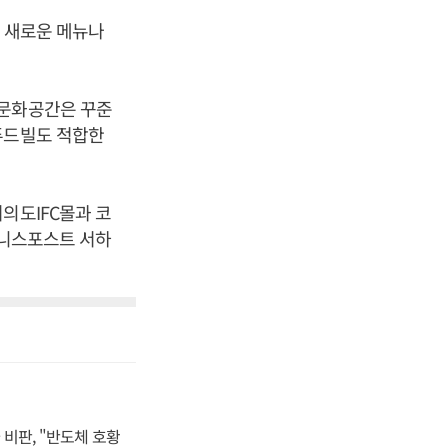
큼 새로운 메뉴나
식문화공간은 꾸준
푸드빌도 적합한
의도IFC몰과 코
즈니스포스트 서하
비판, "반도체 호황