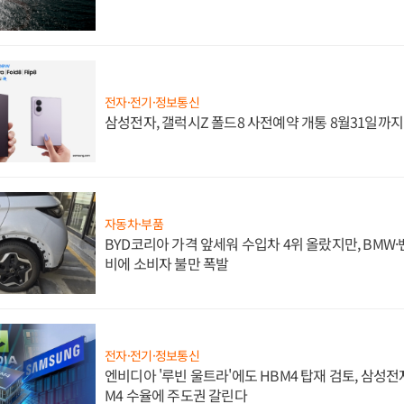
전자·전기·정보통신
삼성전자, 갤럭시Z 폴드8 사전예약 개통 8월31일까
자동차·부품
BYD코리아 가격 앞세워 수입차 4위 올랐지만, BMW
비에 소비자 불만 폭발
전자·전기·정보통신
엔비디아 '루빈 울트라'에도 HBM4 탑재 검토, 삼성전
M4 수율에 주도권 갈린다