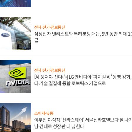
전자·전기·정보통신
삼성전자 넷리스트와 특허분쟁 매듭, 5년 동안 최대 1
급
전자·전기·정보통신
[AI 뭉쳐야 산다⑧] LG·엔비디아 '피지컬 AI' 동맹 강
터·기술 결집해 종합 로보틱스 기업으로
소비자·유통
이부진 야심작 '신라스테이' 서울신라호텔보다 잘 나가
남·건대로 성장판 더 넓힌다