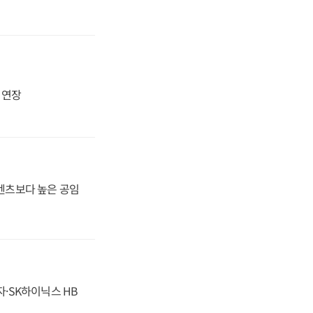
지 연장
·벤츠보다 높은 공임
자·SK하이닉스 HB