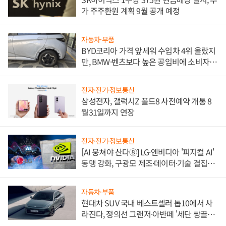
가 주주환원 계획 9월 공개 예정
자동차·부품
BYD코리아 가격 앞세워 수입차 4위 올랐지
만, BMW·벤츠보다 높은 공임비에 소비자
불만 폭발
전자·전기·정보통신
삼성전자, 갤럭시Z 폴드8 사전예약 개통 8
월31일까지 연장
전자·전기·정보통신
[AI 뭉쳐야 산다⑧] LG·엔비디아 '피지컬 AI'
동맹 강화, 구광모 제조·데이터·기술 결집
해 종합 로보틱스 기업으로
자동차·부품
현대차 SUV 국내 베스트셀러 톱10에서 사
라진다, 정의선 그랜저·아반떼 '세단 쌍끌
이'로 내수 방어