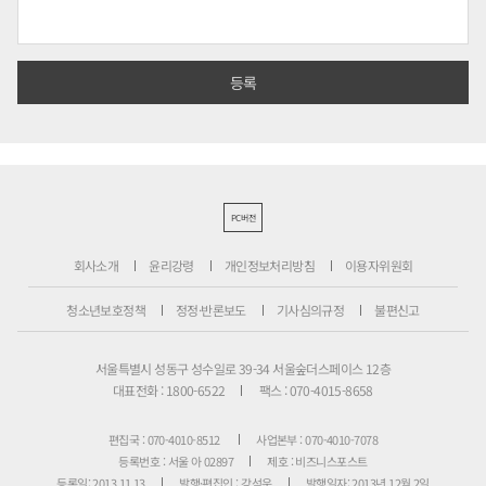
PC버전
회사소개
윤리강령
개인정보처리방침
이용자위원회
청소년보호정책
정정·반론보도
기사심의규정
불편신고
서울특별시 성동구 성수일로 39-34 서울숲더스페이스 12층
대표전화 : 1800-6522
팩스 : 070-4015-8658
편집국 : 070-4010-8512
사업본부 : 070-4010-7078
등록번호 : 서울 아 02897
제호 : 비즈니스포스트
등록일: 2013.11.13
발행·편집인 : 강석운
발행일자: 2013년 12월 2일