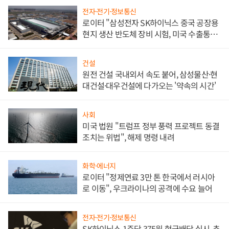
전자·전기·정보통신
로이터 "삼성전자 SK하이닉스 중국 공장용
현지 생산 반도체 장비 시험, 미국 수출통제
대비"
건설
원전 건설 국내외서 속도 붙어, 삼성물산·현
대건설·대우건설에 다가오는 '약속의 시간'
사회
미국 법원 "트럼프 정부 풍력 프로젝트 동결
조치는 위법", 해제 명령 내려
화학·에너지
로이터 "정제연료 3만 톤 한국에서 러시아
로 이동", 우크라이나의 공격에 수요 늘어
전자·전기·정보통신
SK하이닉스 1주당 375원 현금배당 실시, 추