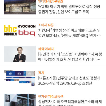
인터넷·게임·콘텐츠
YG엔터 하반기 빅뱅 월드투어로 실적 성장
증권가 전망, 신인 보이그룹도 주목
소비자·유통
치킨3사 '가맹점 상생' 비교해보니, 교촌 '영
업권 보호'·bhc '신메뉴 개발'·BBQ '원가 부
담'
화학·에너지
[김민정 기자의 '코스뽀'] 지엔씨에너지 AI 붐
에 비상발전기 호황, 안병철 친환경 에너지
발전전문기업 향한다
정치
[여론조사꽃] 민주당 당대표 선호도 정청래
30.5%·김민석 29.6%, 0.9%p 초접전
전자·전기·정보통신
삼성전자, 미국 오크리지국립연구소와 극저