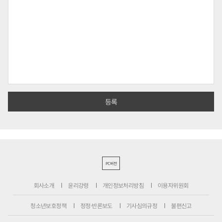
PC버전
회사소개
윤리강령
개인정보처리방침
이용자위원회
청소년보호정책
정정·반론보도
기사심의규정
불편신고