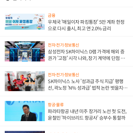
금융
우체국 '매일이자 파킹통장' 5만 계좌 한정
으로 다시 출시, 최고 연 2.0% 금리
전자·전기·정보통신
삼성전자 SK하이닉스 D램 가격에 해외 증
권가 '고점' 시각 나와, 장기 계약에 단점 부
각
전자·전기·정보통신
SK하이닉스 노사 '성과급 주식 지급' 평행
선, 곽노정 'N% 성과급' 법적 논란 벗을지 주
목
항공·물류
파라타항공 내년 미주 장거리 노선 첫 도전,
윤철민 '하이브리드 항공사' 승부수 통할까