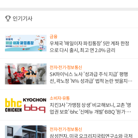
인기기사
금융
우체국 '매일이자 파킹통장' 5만 계좌 한정
으로 다시 출시, 최고 연 2.0% 금리
전자·전기·정보통신
SK하이닉스 노사 '성과급 주식 지급' 평행
선, 곽노정 'N% 성과급' 법적 논란 벗을지 주
목
소비자·유통
치킨3사 '가맹점 상생' 비교해보니, 교촌 '영
업권 보호'·bhc '신메뉴 개발'·BBQ '원가 부
담'
전자·전기·정보통신
삼성전자, 미국 오크리지국립연구소와 극저