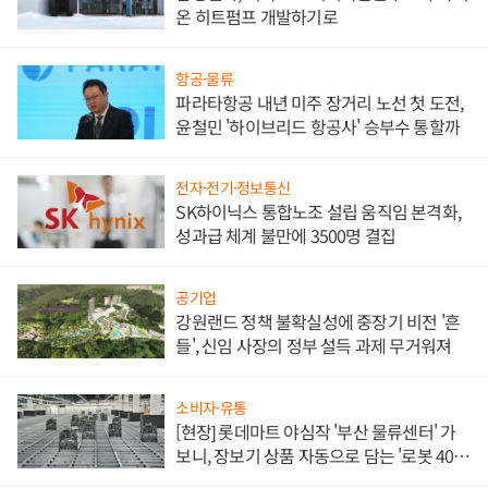
온 히트펌프 개발하기로
항공·물류
파라타항공 내년 미주 장거리 노선 첫 도전,
윤철민 '하이브리드 항공사' 승부수 통할까
전자·전기·정보통신
SK하이닉스 통합노조 설립 움직임 본격화,
성과급 체계 불만에 3500명 결집
공기업
강원랜드 정책 불확실성에 중장기 비전 '흔
들', 신임 사장의 정부 설득 과제 무거워져
소비자·유통
[현장] 롯데마트 야심작 '부산 물류센터' 가
보니, 장보기 상품 자동으로 담는 '로봇 400
대' 장관