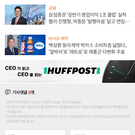
금융
삼섬증권 '상반기 영업이익 1조 클럽' 실적
랠리 진행형, 박종문 '발행어음' 달고 연임 향
하나
바이오·제약
백상환 동아제약 박카스 소비자층 넓혔다,
'얼박사'로 '레트로'로 제품군 다변화 주효
기사댓글
0
개
200자까지 쓰실 수 있습니다. (현재 0 byte / 최대 400byte)
저작권 등 다른 사람의 권리를 침해하거나 명예를 훼손하는 댓글은 관련 법률에 의해 제재를 받을
수 있습니다.
타인에게 불쾌감을 주는 욕설 등 비하하는 단어가 내용에 포함되거나 인신공격성 글은 관리자의 판
단에 의해 삭제 합니다.