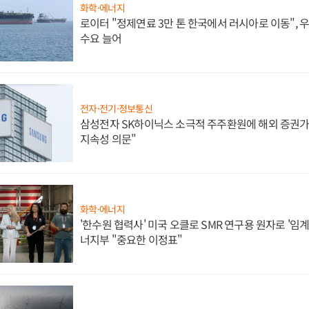
화학·에너지
로이터 "정제연료 3만 톤 한국에서 러시아로 이동",
수요 늘어
전자·전기·정보통신
삼성전자 SK하이닉스 소극적 주주환원에 해외 증권가 
지속성 의문"
화학·에너지
'한수원 협력사' 미국 오클로 SMR 연구용 원자로 '임계 
너지부 "중요한 이정표"