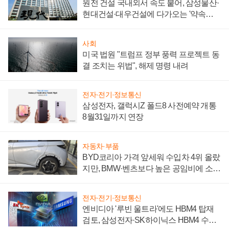
원전 건설 국내외서 속도 붙어, 삼성물산·
현대건설·대우건설에 다가오는 '약속의
시간'
사회
미국 법원 "트럼프 정부 풍력 프로젝트 동
결 조치는 위법", 해제 명령 내려
전자·전기·정보통신
삼성전자, 갤럭시Z 폴드8 사전예약 개통
8월31일까지 연장
자동차·부품
BYD코리아 가격 앞세워 수입차 4위 올랐
지만, BMW·벤츠보다 높은 공임비에 소비
자 불만 폭발
전자·전기·정보통신
엔비디아 '루빈 울트라'에도 HBM4 탑재
검토, 삼성전자·SK하이닉스 HBM4 수율