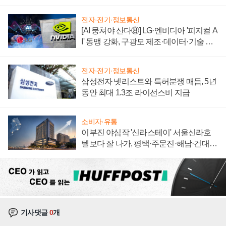
에 주도권 갈린다
전자·전기·정보통신
[AI 뭉쳐야 산다⑧] LG·엔비디아 '피지컬 A
I' 동맹 강화, 구광모 제조·데이터·기술 결
집해 종합 로보틱스 기업으로
전자·전기·정보통신
삼성전자 넷리스트와 특허분쟁 매듭, 5년
동안 최대 1.3조 라이선스비 지급
소비자·유통
이부진 야심작 '신라스테이' 서울신라호
텔보다 잘 나가, 평택·주문진·해남·건대로
성장판 더 넓힌다
기사댓글
0
개