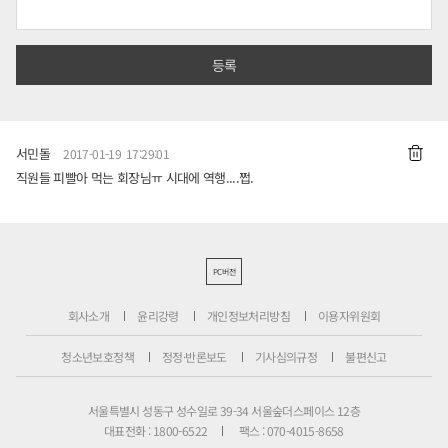
서민돌
2017-01-19 17:29:01
직원들 피빨아 먹는 회장님ㅠ 시대에 역행....쩝.
PC버전
회사소개
윤리강령
개인정보처리방침
이용자위원회
청소년보호정책
정정·반론보도
기사심의규정
불편신고
서울특별시 성동구 성수일로 39-34 서울숲더스페이스 12층
대표전화 : 1800-6522
팩스 : 070-4015-8658