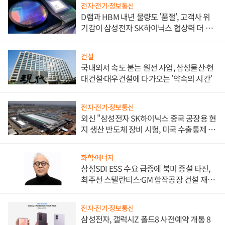
전자·전기·정보통신
D램과 HBM 내년 물량도 '품절', 고객사 위
기감이 삼성전자 SK하이닉스 협상력 더 키
워
건설
국내외서 속도 붙는 원전 사업, 삼성물산·현
대건설·대우건설에 다가오는 '약속의 시간'
전자·전기·정보통신
외신 "삼성전자 SK하이닉스 중국 공장용 현
지 생산 반도체 장비 시험, 미국 수출통제 대
비"
화학·에너지
삼성SDI ESS 수요 급증에 북미 증설 타진,
최주선 스텔란티스·GM 합작공장 건설 재추
진하나
전자·전기·정보통신
삼성전자, 갤럭시Z 폴드8 사전예약 개통 8