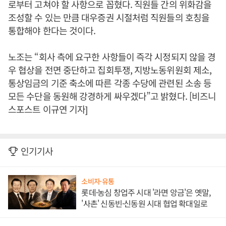
로부터 고쳐야 할 사항으로 꼽혔다. 직원들 간의 위화감을
조성할 수 있는 만큼 대우증권 시절처럼 직원들의 호칭을
통합해야 한다는 것이다.
노조는 “회사 측에 요구한 사항들이 즉각 시정되지 않을 경
우 협상을 전면 중단하고 집회투쟁, 지방노동위원회 제소,
통상임금의 기준 축소에 따른 각종 수당에 관련된 소송 등
모든 수단을 동원해 강경하게 싸우겠다”고 밝혔다. [비즈니
스포스트 이규연 기자]
인기기사
소비자·유통
롯데·농심 창업주 시대 '라면 앙금'은 옛말,
'사촌' 신동빈·신동원 시대 협업 확대일로