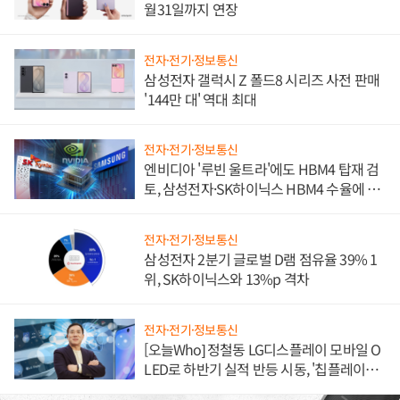
월31일까지 연장
전자·전기·정보통신
삼성전자 갤럭시 Z 폴드8 시리즈 사전 판매
'144만 대' 역대 최대
전자·전기·정보통신
엔비디아 '루빈 울트라'에도 HBM4 탑재 검
토, 삼성전자·SK하이닉스 HBM4 수율에 주
도권 갈린다
전자·전기·정보통신
삼성전자 2분기 글로벌 D램 점유율 39% 1
위, SK하이닉스와 13%p 격차
전자·전기·정보통신
[오늘Who] 정철동 LG디스플레이 모바일 O
LED로 하반기 실적 반등 시동, '칩플레이
션'에 가격 인하 압박은 부담