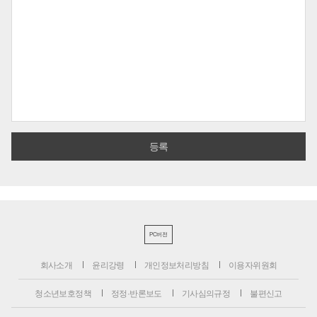
PC버전
회사소개
윤리강령
개인정보처리방침
이용자위원회
청소년보호정책
정정·반론보도
기사심의규정
불편신고