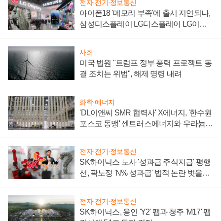
전자·전기·정보통신
아이폰18 '메모리 부족'에 출시 지연되나,
삼성디스플레이 LG디스플레이 LG이노
텍 '탈애플' 수익 다각화 속도
사회
미국 법원 "트럼프 정부 풍력 프로젝트 동
결 조치는 위법", 해제 명령 내려
화학·에너지
'DL이앤씨 SMR 협력사' X에너지, '한수원
포스코 동맹' 센트러스에너지와 우라늄
계약 체결
전자·전기·정보통신
SK하이닉스 노사 '성과급 주식지급' 평행
선, 곽노정 'N% 성과급' 법적 논란 벗을지
주목
전자·전기·정보통신
SK하이닉스, 용인 'Y2' 팹과 청주 'M17' 팹