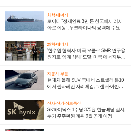
화학·에너지
로이터 "정제연료 3만 톤 한국에서 러시
아로 이동", 우크라이나의 공격에 수요 늘
어
화학·에너지
'한수원 협력사' 미국 오클로 SMR 연구용
원자로 '임계 상태' 도달, 미국 에너지부
"중요한 이정표"
자동차·부품
현대차 올해 SUV 국내 베스트셀러 톱10
에서 싼타페만 자리매김, 그랜저·아반떼
'세단 쌍끌이'로 내수 방어
전자·전기·정보통신
SK하이닉스 1주당 375원 현금배당 실시,
추가 주주환원 계획 9월 공개 예정