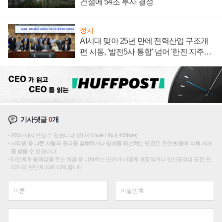
건설에 54조 투자 결정
정치
AI시대 맞아 25년 만에 전력산업 구조개
편 시동, '발전5사 통합' 넘어 '한전 지주사'
재편론도
기사댓글
0
개
200자까지 쓰실 수 있습니다. (현재 0 byte / 최대 400byte)
저작권 등 다른 사람의 권리를 침해하거나 명예를 훼손하는 댓글은 관련 법률에 의해 제재
를 받을 수 있습니다.
타인에게 불쾌감을 주는 욕설 등 비하하는 단어가 내용에 포함되거나 인신공격성 글은 관
리자의 판단에 의해 삭제 합니다.