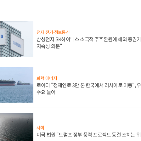
전자·전기·정보통신
삼성전자 SK하이닉스 소극적 주주환원에 해외 증권가 
지속성 의문"
화학·에너지
로이터 "정제연료 3만 톤 한국에서 러시아로 이동",
수요 늘어
사회
미국 법원 "트럼프 정부 풍력 프로젝트 동결 조치는 위