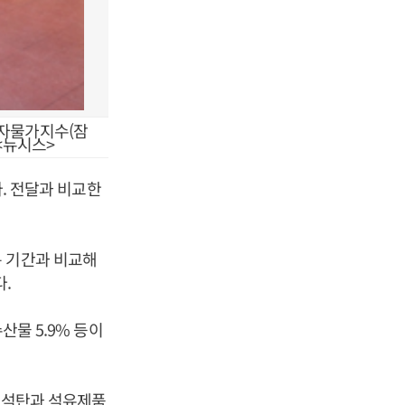
산자물가지수(잠
 <뉴시스>
다. 전달과 비교한
은 기간과 비교해
다.
산물 5.9% 등이
, 석탄과 석유제품