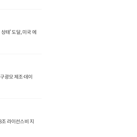
상태' 도달, 미국 에
화, 구광모 제조·데이
.3조 라이선스비 지