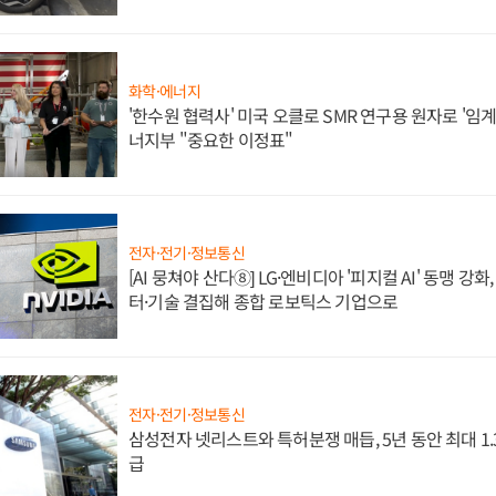
화학·에너지
'한수원 협력사' 미국 오클로 SMR 연구용 원자로 '임계 
너지부 "중요한 이정표"
전자·전기·정보통신
[AI 뭉쳐야 산다⑧] LG·엔비디아 '피지컬 AI' 동맹 강
터·기술 결집해 종합 로보틱스 기업으로
전자·전기·정보통신
삼성전자 넷리스트와 특허분쟁 매듭, 5년 동안 최대 1
급