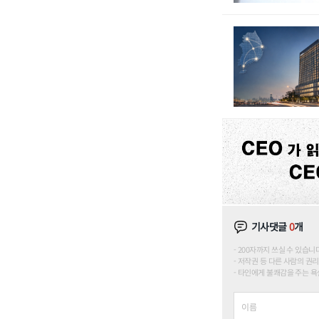
기사댓글
0
개
200자까지 쓰실 수 있습니다. (
저작권 등 다른 사람의 권리
타인에게 불쾌감을 주는 욕설