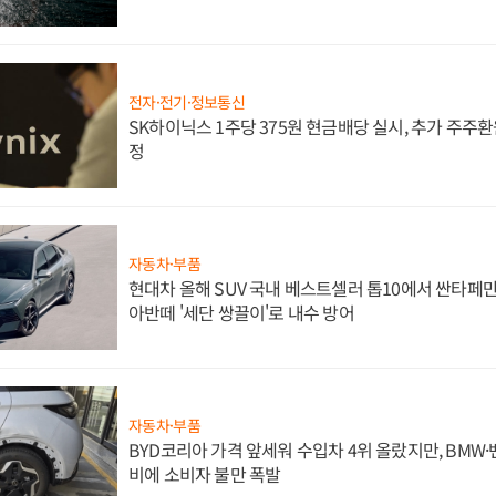
전자·전기·정보통신
SK하이닉스 1주당 375원 현금배당 실시, 추가 주주환
정
자동차·부품
현대차 올해 SUV 국내 베스트셀러 톱10에서 싼타페만
아반떼 '세단 쌍끌이'로 내수 방어
자동차·부품
BYD코리아 가격 앞세워 수입차 4위 올랐지만, BMW
비에 소비자 불만 폭발