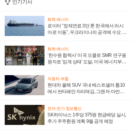
인기기사
화학·에너지
로이터 "정제연료 3만 톤 한국에서 러시
아로 이동", 우크라이나의 공격에 수요 늘
어
화학·에너지
'한수원 협력사' 미국 오클로 SMR 연구용
원자로 '임계 상태' 도달, 미국 에너지부
"중요한 이정표"
자동차·부품
현대차 올해 SUV 국내 베스트셀러 톱10
에서 싼타페만 자리매김, 그랜저·아반떼
'세단 쌍끌이'로 내수 방어
전자·전기·정보통신
SK하이닉스 1주당 375원 현금배당 실시,
추가 주주환원 계획 9월 공개 예정