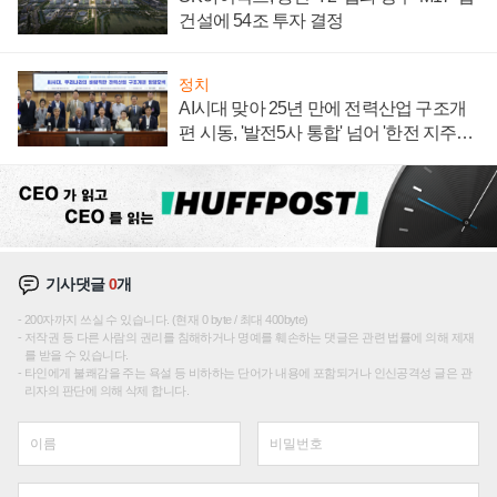
건설에 54조 투자 결정
정치
AI시대 맞아 25년 만에 전력산업 구조개
편 시동, '발전5사 통합' 넘어 '한전 지주사'
재편론도
기사댓글
0
개
200자까지 쓰실 수 있습니다. (현재 0 byte / 최대 400byte)
저작권 등 다른 사람의 권리를 침해하거나 명예를 훼손하는 댓글은 관련 법률에 의해 제재
를 받을 수 있습니다.
타인에게 불쾌감을 주는 욕설 등 비하하는 단어가 내용에 포함되거나 인신공격성 글은 관
리자의 판단에 의해 삭제 합니다.