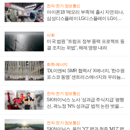
전자·전기·정보통신
아이폰18 '메모리 부족'에 출시 지연되나,
삼성디스플레이 LG디스플레이 LG이노
텍 '탈애플' 수익 다각화 속도
사회
미국 법원 "트럼프 정부 풍력 프로젝트 동
결 조치는 위법", 해제 명령 내려
화학·에너지
'DL이앤씨 SMR 협력사' X에너지, '한수원
포스코 동맹' 센트러스에너지와 우라늄
계약 체결
전자·전기·정보통신
SK하이닉스 노사 '성과급 주식지급' 평행
선, 곽노정 'N% 성과급' 법적 논란 벗을지
주목
전자·전기·정보통신
SK하이닉스, 용인 'Y2' 팹과 청주 'M17' 팹