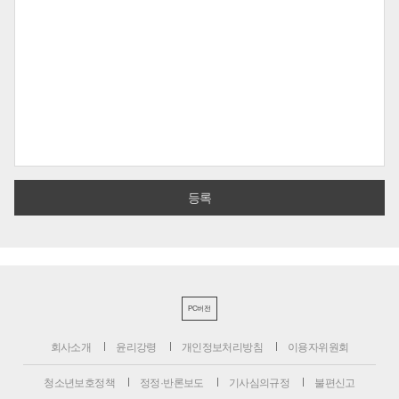
PC버전
회사소개
윤리강령
개인정보처리방침
이용자위원회
청소년보호정책
정정·반론보도
기사심의규정
불편신고