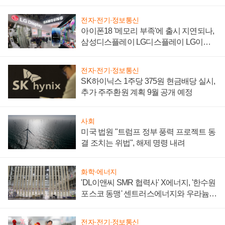
'세단 쌍끌이'로 내수 방어
전자·전기·정보통신
아이폰18 '메모리 부족'에 출시 지연되나,
삼성디스플레이 LG디스플레이 LG이노
텍 '탈애플' 수익 다각화 속도
전자·전기·정보통신
SK하이닉스 1주당 375원 현금배당 실시,
추가 주주환원 계획 9월 공개 예정
사회
미국 법원 "트럼프 정부 풍력 프로젝트 동
결 조치는 위법", 해제 명령 내려
화학·에너지
'DL이앤씨 SMR 협력사' X에너지, '한수원
포스코 동맹' 센트러스에너지와 우라늄
계약 체결
전자·전기·정보통신