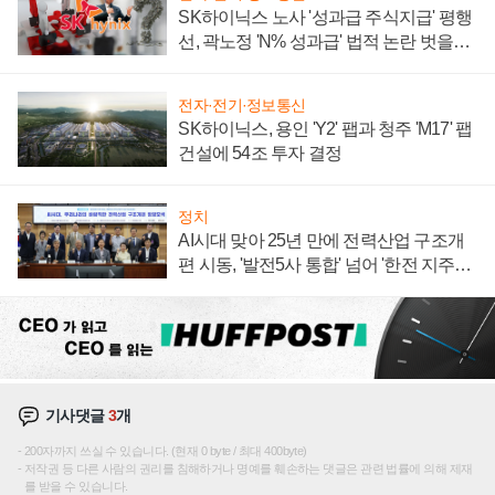
SK하이닉스 노사 '성과급 주식지급' 평행
선, 곽노정 'N% 성과급' 법적 논란 벗을지
주목
전자·전기·정보통신
SK하이닉스, 용인 'Y2' 팹과 청주 'M17' 팹
건설에 54조 투자 결정
정치
AI시대 맞아 25년 만에 전력산업 구조개
편 시동, '발전5사 통합' 넘어 '한전 지주사'
재편론도
기사댓글
3
개
200자까지 쓰실 수 있습니다. (현재 0 byte / 최대 400byte)
저작권 등 다른 사람의 권리를 침해하거나 명예를 훼손하는 댓글은 관련 법률에 의해 제재
를 받을 수 있습니다.