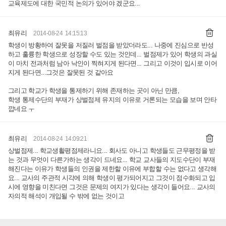
교육제도에 대한 국민적 논의가 있어야 겠군요...
최유리
2014-08-24 14:15:13
학생이 방황하여 잘못을 저질러 벌점을 받았더라도... 나중에 진심으로 반성
하고 훌륭한 학생으로 성장할 수도 있는 것인데... 벌점제가 있어 학생의 과실
이 마치 전과처럼 남아 낙인이 찍혀지게 된다면... 그리고 이것이 입시로 이어
지게 된다면...그것은 잘못된 것 같아요
그리고 학교가 학생을 통제하기 위해 존재하는 곳이 아닌 만큼,
학생 통제수단의 부재가 상벌점제 유지의 이유로 거론되는 모습을 보며 안타
깝네요 ㅜ
최유리
2014-08-24 14:09:21
상벌점제... 학교생활평점제라니요... 회사도 아니고 학생들도 근무평정을 받
는 것과 무엇이 다른가하는 생각이 드네요... 학교 교사들의 지도수단이 부재
해진다는 이유가 학생들의 인권을 제한할 이유에 부합할 수는 없다고 생각해
요... 교사의 주관적 시각에 의해 학생이 평가되어지고 그것이 점수화되고 입
시에 영향을 미친다면 그것은 문제의 여지가 있다는 생각이 들어요... 교사의
자의적 해석이 개입될 수 밖에 없는 것이고