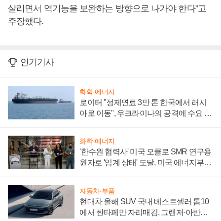
살리면서 역기능을 보완하는 방향으로 나가야 한다”고
주장했다.
인기기사
화학·에너지
로이터 "정제연료 3만 톤 한국에서 러시
아로 이동", 우크라이나의 공격에 수요 늘
어
화학·에너지
'한수원 협력사' 미국 오클로 SMR 연구용
원자로 '임계 상태' 도달, 미국 에너지부
"중요한 이정표"
자동차·부품
현대차 올해 SUV 국내 베스트셀러 톱10
에서 싼타페만 자리매김, 그랜저·아반떼