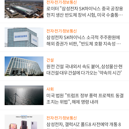
전자·전기·정보통신
로이터 "삼성전자 SK하이닉스 중국 공장용
현지 생산 반도체 장비 시험, 미국 수출통제
대비"
전자·전기·정보통신
삼성전자 SK하이닉스 소극적 주주환원에
해외 증권가 비판, "반도체 호황 지속성 의
문"
건설
원전 건설 국내외서 속도 붙어, 삼성물산·현
대건설·대우건설에 다가오는 '약속의 시간'
사회
미국 법원 "트럼프 정부 풍력 프로젝트 동결
조치는 위법", 해제 명령 내려
전자·전기·정보통신
삼성전자, 갤럭시Z 폴드8 사전예약 개통 8