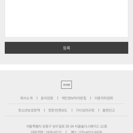
PC버전
회사소개
윤리강령
개인정보처리방침
이용자위원회
청소년보호정책
정정·반론보도
기사심의규정
불편신고
서울특별시 성동구 성수일로 39-34 서울숲더스페이스 12층
대표전화 : 1800-6522
팩스 : 070-4015-8658