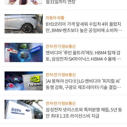
월31일까지 연장
자동차·부품
BYD코리아 가격 앞세워 수입차 4위 올랐지
만, BMW·벤츠보다 높은 공임비에 소비자
불만 폭발
전자·전기·정보통신
엔비디아 '루빈 울트라'에도 HBM4 탑재 검
토, 삼성전자·SK하이닉스 HBM4 수율에 주
도권 갈린다
전자·전기·정보통신
[AI 뭉쳐야 산다⑧] LG·엔비디아 '피지컬 AI'
동맹 강화, 구광모 제조·데이터·기술 결집
해 종합 로보틱스 기업으로
전자·전기·정보통신
삼성전자 넷리스트와 특허분쟁 매듭, 5년 동
안 최대 1.3조 라이선스비 지급