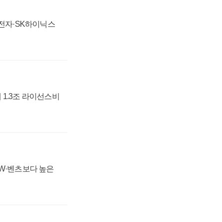
성전자·SK하이닉스
 1.3조 라이선스비
MW·벤츠보다 높은