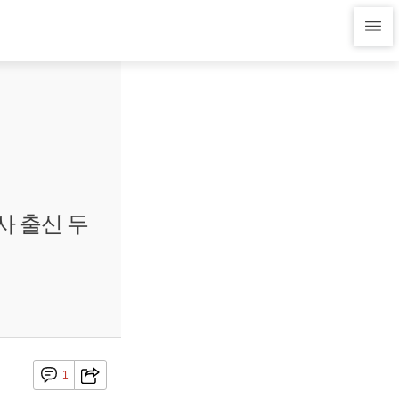
사 출신 두
1