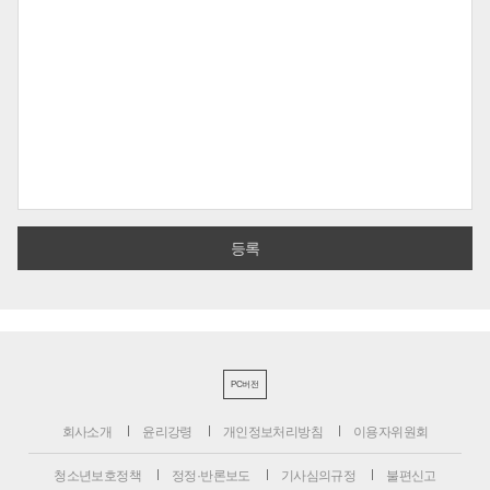
PC버전
회사소개
윤리강령
개인정보처리방침
이용자위원회
청소년보호정책
정정·반론보도
기사심의규정
불편신고