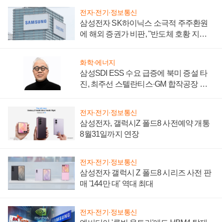
전자·전기·정보통신
삼성전자 SK하이닉스 소극적 주주환원
에 해외 증권가 비판, "반도체 호황 지속
성 의문"
화학·에너지
삼성SDI ESS 수요 급증에 북미 증설 타
진, 최주선 스텔란티스·GM 합작공장 건
설 재추진하나
전자·전기·정보통신
삼성전자, 갤럭시Z 폴드8 사전예약 개통
8월31일까지 연장
전자·전기·정보통신
삼성전자 갤럭시 Z 폴드8 시리즈 사전 판
매 '144만 대' 역대 최대
전자·전기·정보통신