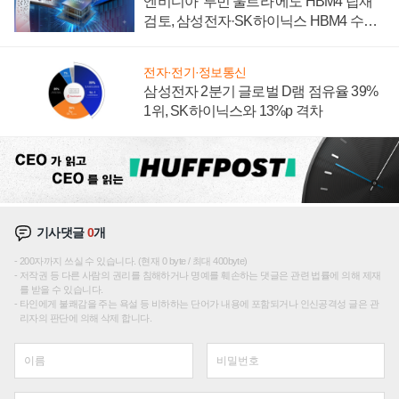
엔비디아 '루빈 울트라'에도 HBM4 탑재
검토, 삼성전자·SK하이닉스 HBM4 수율
에 주도권 갈린다
전자·전기·정보통신
삼성전자 2분기 글로벌 D램 점유율 39%
1위, SK하이닉스와 13%p 격차
기사댓글
0
개
200자까지 쓰실 수 있습니다. (현재 0 byte / 최대 400byte)
저작권 등 다른 사람의 권리를 침해하거나 명예를 훼손하는 댓글은 관련 법률에 의해 제재
를 받을 수 있습니다.
타인에게 불쾌감을 주는 욕설 등 비하하는 단어가 내용에 포함되거나 인신공격성 글은 관
리자의 판단에 의해 삭제 합니다.