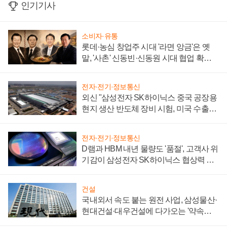
인기기사
소비자·유통
롯데·농심 창업주 시대 '라면 앙금'은 옛
말, '사촌' 신동빈·신동원 시대 협업 확대
일로
전자·전기·정보통신
외신 "삼성전자 SK하이닉스 중국 공장용
현지 생산 반도체 장비 시험, 미국 수출통
제 대비"
전자·전기·정보통신
D램과 HBM 내년 물량도 '품절', 고객사 위
기감이 삼성전자 SK하이닉스 협상력 더
키워
건설
국내외서 속도 붙는 원전 사업, 삼성물산·
현대건설·대우건설에 다가오는 '약속의
시간'