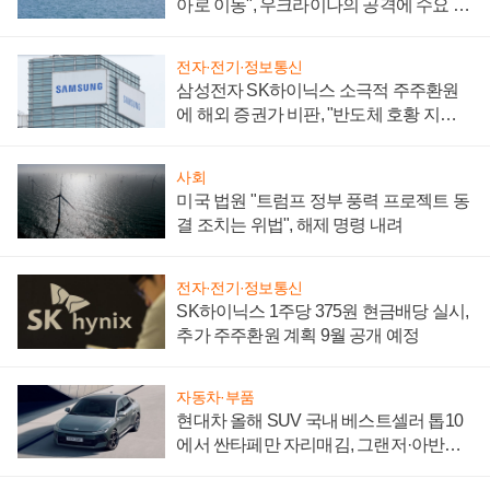
아로 이동", 우크라이나의 공격에 수요 늘
어
전자·전기·정보통신
삼성전자 SK하이닉스 소극적 주주환원
에 해외 증권가 비판, "반도체 호황 지속
성 의문"
사회
미국 법원 "트럼프 정부 풍력 프로젝트 동
결 조치는 위법", 해제 명령 내려
전자·전기·정보통신
SK하이닉스 1주당 375원 현금배당 실시,
추가 주주환원 계획 9월 공개 예정
자동차·부품
현대차 올해 SUV 국내 베스트셀러 톱10
에서 싼타페만 자리매김, 그랜저·아반떼
'세단 쌍끌이'로 내수 방어