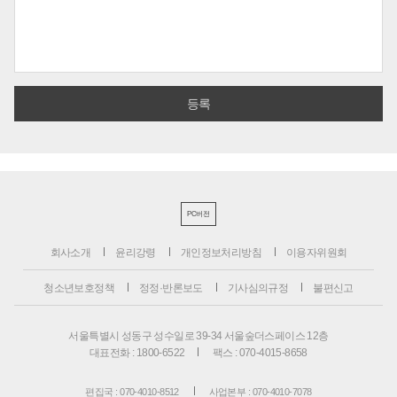
PC버전
회사소개
윤리강령
개인정보처리방침
이용자위원회
청소년보호정책
정정·반론보도
기사심의규정
불편신고
서울특별시 성동구 성수일로 39-34 서울숲더스페이스 12층
대표전화 : 1800-6522
팩스 : 070-4015-8658
편집국 : 070-4010-8512
사업본부 : 070-4010-7078