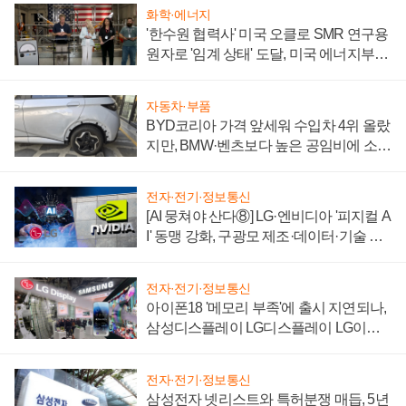
화학·에너지
'한수원 협력사' 미국 오클로 SMR 연구용
원자로 '임계 상태' 도달, 미국 에너지부
"중요한 이정표"
자동차·부품
BYD코리아 가격 앞세워 수입차 4위 올랐
지만, BMW·벤츠보다 높은 공임비에 소비
자 불만 폭발
전자·전기·정보통신
[AI 뭉쳐야 산다⑧] LG·엔비디아 '피지컬 A
I' 동맹 강화, 구광모 제조·데이터·기술 결
집해 종합 로보틱스 기업으로
전자·전기·정보통신
아이폰18 '메모리 부족'에 출시 지연되나,
삼성디스플레이 LG디스플레이 LG이노
텍 '탈애플' 수익 다각화 속도
전자·전기·정보통신
삼성전자 넷리스트와 특허분쟁 매듭, 5년