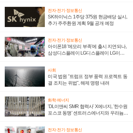
전자·전기·정보통신
SK하이닉스 1주당 375원 현금배당 실시,
추가 주주환원 계획 9월 공개 예정
전자·전기·정보통신
아이폰18 '메모리 부족'에 출시 지연되나,
삼성디스플레이 LG디스플레이 LG이노
텍 '탈애플' 수익 다각화 속도
사회
미국 법원 "트럼프 정부 풍력 프로젝트 동
결 조치는 위법", 해제 명령 내려
화학·에너지
'DL이앤씨 SMR 협력사' X에너지, '한수원
포스코 동맹' 센트러스에너지와 우라늄
계약 체결
전자·전기·정보통신