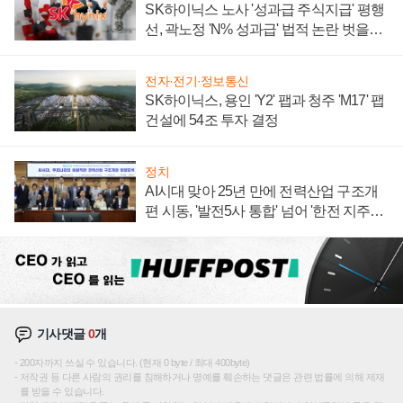
SK하이닉스 노사 '성과급 주식지급' 평행
선, 곽노정 'N% 성과급' 법적 논란 벗을지
주목
전자·전기·정보통신
SK하이닉스, 용인 'Y2' 팹과 청주 'M17' 팹
건설에 54조 투자 결정
정치
AI시대 맞아 25년 만에 전력산업 구조개
편 시동, '발전5사 통합' 넘어 '한전 지주사'
재편론도
기사댓글
0
개
200자까지 쓰실 수 있습니다. (현재 0 byte / 최대 400byte)
저작권 등 다른 사람의 권리를 침해하거나 명예를 훼손하는 댓글은 관련 법률에 의해 제재
를 받을 수 있습니다.