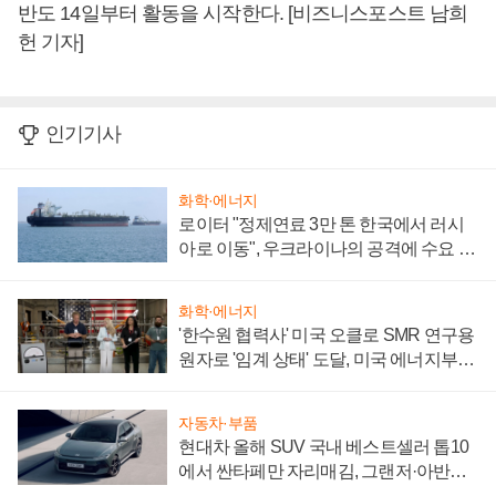
반도 14일부터 활동을 시작한다. [비즈니스포스트 남희
헌 기자]
인기기사
화학·에너지
로이터 "정제연료 3만 톤 한국에서 러시
아로 이동", 우크라이나의 공격에 수요 늘
어
화학·에너지
'한수원 협력사' 미국 오클로 SMR 연구용
원자로 '임계 상태' 도달, 미국 에너지부
"중요한 이정표"
자동차·부품
현대차 올해 SUV 국내 베스트셀러 톱10
에서 싼타페만 자리매김, 그랜저·아반떼
'세단 쌍끌이'로 내수 방어