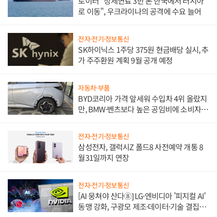
로이터 "정제연료 3만 톤 한국에서 러시아
로 이동", 우크라이나의 공격에 수요 늘어
전자·전기·정보통신
SK하이닉스 1주당 375원 현금배당 실시, 추
가 주주환원 계획 9월 공개 예정
자동차·부품
BYD코리아 가격 앞세워 수입차 4위 올랐지
만, BMW·벤츠보다 높은 공임비에 소비자
불만 폭발
전자·전기·정보통신
삼성전자, 갤럭시Z 폴드8 사전예약 개통 8
월31일까지 연장
전자·전기·정보통신
[AI 뭉쳐야 산다⑧] LG·엔비디아 '피지컬 AI'
동맹 강화, 구광모 제조·데이터·기술 결집