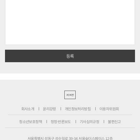
PC버전
회사소개
윤리강령
개인정보처리방침
이용자위원회
청소년보호정책
정정·반론보도
기사심의규정
불편신고
서울특별시 성동구 성수일로 39-34 서울숲더스페이스 12층