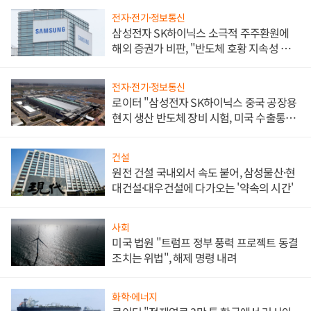
전자·전기·정보통신
삼성전자 SK하이닉스 소극적 주주환원에
해외 증권가 비판, "반도체 호황 지속성 의
문"
전자·전기·정보통신
로이터 "삼성전자 SK하이닉스 중국 공장용
현지 생산 반도체 장비 시험, 미국 수출통제
대비"
건설
원전 건설 국내외서 속도 붙어, 삼성물산·현
대건설·대우건설에 다가오는 '약속의 시간'
사회
미국 법원 "트럼프 정부 풍력 프로젝트 동결
조치는 위법", 해제 명령 내려
화학·에너지